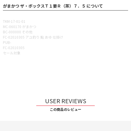
がまかつ ザ・ボックスＴ１要Ｒ（茶）７．５ について
TKM-17-01-01
MC-060170 がまかつ
BC-000000 その他
FC-02010305 アユ釣り 鮎 あゆ 仕掛け
PUB-
FC-02010305
セール対象
USER REVIEWS
この商品のレビュー