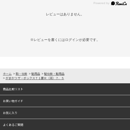
レビューはありません。
※レビューを書くには
ログイン
が必要です。
ホーム
>
鈎・仕掛
>
鮎用品
>
鮎仕掛・鮎用品
>
がまかつ ザ・ボックスＴ１要Ｒ（茶）７．５
商品比較リスト
お買い物ガイド
お気に入り
よくあるご質問