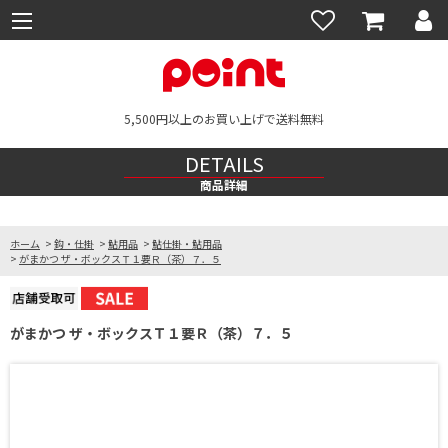
5,500円以上のお買い上げで送料無料
DETAILS
商品詳細
ホーム
>
鈎・仕掛
>
鮎用品
>
鮎仕掛・鮎用品
>
がまかつ ザ・ボックスＴ１要Ｒ（茶）７．５
がまかつ ザ・ボックスＴ１要Ｒ（茶）７．５