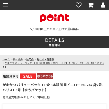
5,500円以上のお買い上げで送料無料
DETAILS
商品詳細
ホーム
>
鈎・仕掛
>
鮎用品
>
鮎仕掛・鮎用品
>
がまかつ バリューパック T1 全 3本錨 追星イエロー 60-247 針7号-ハリス1.5号【ゆうパケッ
ト】
がまかつ バリューパック T1 全 3本錨 追星イエロー 60-247 針7号-
ハリス1.5号【ゆうパケット】
高貫通力!根掛かりしにくい中軸仕様