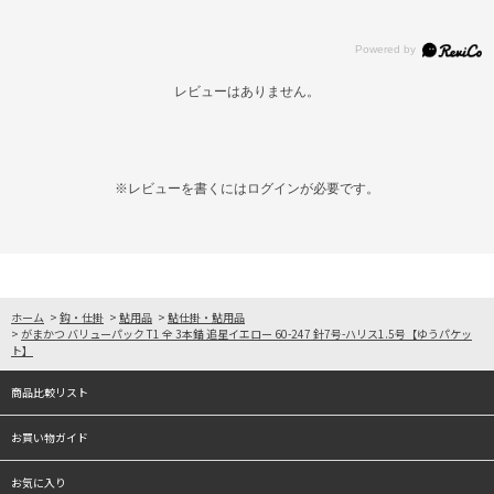
レビューはありません。
※レビューを書くには
ログイン
が必要です。
ホーム
>
鈎・仕掛
>
鮎用品
>
鮎仕掛・鮎用品
>
がまかつ バリューパック T1 全 3本錨 追星イエロー 60-247 針7号-ハリス1.5号【ゆうパケッ
ト】
商品比較リスト
お買い物ガイド
お気に入り