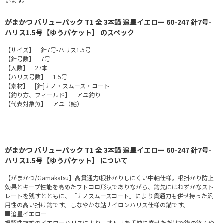
います。
がまかつ バリューパック T1 全 3本錨 追星イエロー 60-247 針7号-
ハリス1.5号【ゆうパケット】 のスペック
【サイズ】 針7号-ハリス1.5号
【針号数】 7号
【入数】 27本
【ハリス号数】 1.5号
【素材】 [針]ナノ・スムース・コート
【釣り方、フィールド】 アユ釣り
【代表対象魚】 アユ（鮎）
がまかつ バリューパック T1 全 3本錨 追星イエロー 60-247 針7号-
ハリス1.5号【ゆうパケット】 について
【がまかつ/Gamakatsu】高貫通力!根掛かりしにくい中軸仕様。根掛かり防止
効果とキープ性能を高めたフトコロ形状でありながら、鈎先にはわずかなスト
レートを残すとともに、「ナノスムースコート」により貫通力も併せ持った汎
用性の高い掛け鈎です。しなやかな鮎ナイロンハリス仕様の錨です。
■追星イエロー
視認性抜群のイエローハリスにより、オトリを手前に寄せただけで錨の絡みや