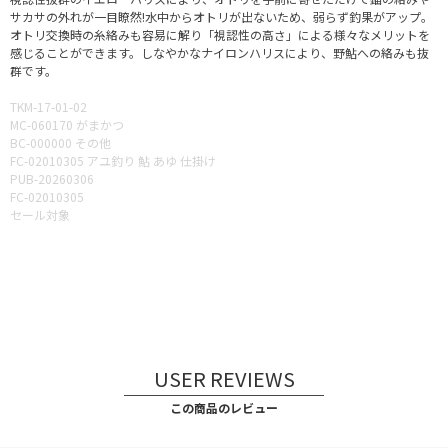
サカサの外れが一目瞭然!水中からオトリが出ないため、弱らず釣果がアップ。
オトリ交換時の糸絡みも容易に解り「視認性の高さ」による様々なメリットを
感じることができます。しなやかなナイロンハリスにより、野鮎への絡みも抜
群です。
TKM-17-01-02
MC-060170 がまかつ
BC-000000 その他
FC-02010305 アユ釣り 鮎 あゆ 仕掛け
PUB-20260306
FC-02010305
セール対象
USER REVIEWS
この商品のレビュー