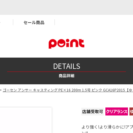
ー
セール商品
DETAILS
商品詳細
>
ゴーセン アンサー キャスティング PE×16 200m 1.5号 ピンク GCA16P2015
より強く!より滑らかに!ア