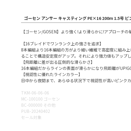
ゴーセン アンサー キャスティング PE×16 200m 1.5号 
【ゴーセン/GOSEN】より強く!より滑らかに!アプローチの幅が広
【16ブレイドでワンランク上の強さを追求】
8本編組より16本編組の方がより細い繊維で高密度に組み上
ることで構造安定度がアップ。それにより強力値もアップ
【飛距離に差が出る圧倒的な滑らかさ】
16本編組だからラインの表面が滑らかになり飛距離がUP!
【視認性に優れたラインカラー】
日中から夜間まで、あらゆる状況下で視認性が高いピンク
TKM-06-06-06
MC-100100 ゴーセン
BC-000000 その他
PUB-20240402
セール対象