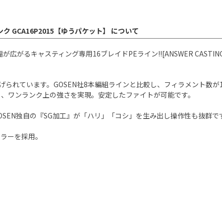
ピンク GCA16P2015【ゆうパケット】 について
がるキャスティング専用16ブレイドPEライン!![ANSWER CASTING 
げられています。GOSEN社8本編組ラインと比較し、フィラメント数が1
し、ワンランク上の強さを実現。安定したファイトが可能です。
GOSEN独自の『SG加工』が「ハリ」「コシ」を生み出し操作性も抜群で
カラーを採用。