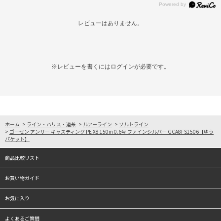
レビューはありません。
※レビューを書くには
ログイン
が必要です。
ホーム
>
ライン・ハリス・道糸
>
ルアーライン
>
ソルトライン
>
ゴーセン アンサー キャスティング PE X8 150m 0.6号 ファインシルバー GCA8FS1506【ゆう
パケット】
商品比較リスト
お買い物ガイド
お気に入り
よくあるご質問