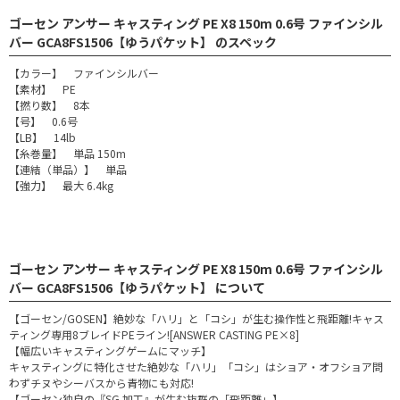
ゴーセン アンサー キャスティング PE X8 150m 0.6号 ファインシル
バー GCA8FS1506【ゆうパケット】 のスペック
【カラー】 ファインシルバー
【素材】 PE
【撚り数】 8本
【号】 0.6号
【LB】 14lb
【糸巻量】 単品 150m
【連結（単品）】 単品
【強力】 最大 6.4kg
ゴーセン アンサー キャスティング PE X8 150m 0.6号 ファインシル
バー GCA8FS1506【ゆうパケット】 について
【ゴーセン/GOSEN】絶妙な「ハリ」と「コシ」が生む操作性と飛距離!キャス
ティング専用8ブレイドPEライン![ANSWER CASTING PE×8]
【幅広いキャスティングゲームにマッチ】
キャスティングに特化させた絶妙な「ハリ」「コシ」はショア・オフショア問
わずチヌやシーバスから青物にも対応!
【ゴーセン独自の『SG 加工』が生む抜群の「飛距離」】