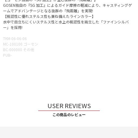
GOSEN独自の『SG 加工』によるガイド摩擦の軽減により、キャスティングゲ
ームでアドバンテージとなる抜群の「飛距離」を実現!
【視認性に優れステルス性も兼ね備えたラインカラー】
水中で目立ちにくいステルス性と水上の視認性を両立した「ファインシルバ
ー」を採用!
TKM-06-06-06
MC-100100 ゴーセン
BC-000000 その他
PUB-
USER REVIEWS
この商品のレビュー