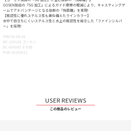
GOSEN独自の『SG 加工』によるガイド摩擦の軽減により、キャスティングゲ
ームでアドバンテージとなる抜群の「飛距離」を実現!
【視認性に優れステルス性も兼ね備えたラインカラー】
水中で目立ちにくいステルス性と水上の視認性を両立した「ファインシルバ
ー」を採用!
TKM-06-06-06
MC-100100 ゴーセン
BC-000000 その他
PUB-20250611
USER REVIEWS
この商品のレビュー