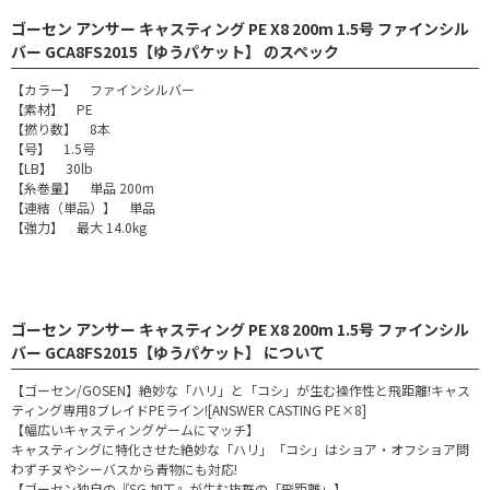
ゴーセン アンサー キャスティング PE X8 200m 1.5号 ファインシル
バー GCA8FS2015【ゆうパケット】 のスペック
【カラー】 ファインシルバー
【素材】 PE
【撚り数】 8本
【号】 1.5号
【LB】 30lb
【糸巻量】 単品 200m
【連結（単品）】 単品
【強力】 最大 14.0kg
ゴーセン アンサー キャスティング PE X8 200m 1.5号 ファインシル
バー GCA8FS2015【ゆうパケット】 について
【ゴーセン/GOSEN】絶妙な「ハリ」と「コシ」が生む操作性と飛距離!キャス
ティング専用8ブレイドPEライン![ANSWER CASTING PE×8]
【幅広いキャスティングゲームにマッチ】
キャスティングに特化させた絶妙な「ハリ」「コシ」はショア・オフショア問
わずチヌやシーバスから青物にも対応!
【ゴーセン独自の『SG 加工』が生む抜群の「飛距離」】