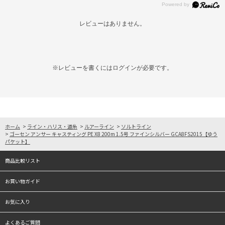
レビューはありません。
※レビューを書くには
ログイン
が必要です。
ホーム
>
ライン・ハリス・道糸
>
ルアーライン
>
ソルトライン
>
ゴーセン アンサー キャスティング PE X8 200m 1.5号 ファインシルバー GCA8FS2015【ゆう
パケット】
商品比較リスト
お買い物ガイド
お気に入り
よくあるご質問