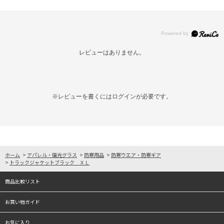
レビューはありません。
※レビューを書くには
ログイン
が必要です。
ホーム
>
アパレル・偏光グラス
>
防寒用品
>
防寒ウエア・防寒ギア
>
トラックジャケットブラック ＸＬ
商品比較リスト
お買い物ガイド
お気に入り