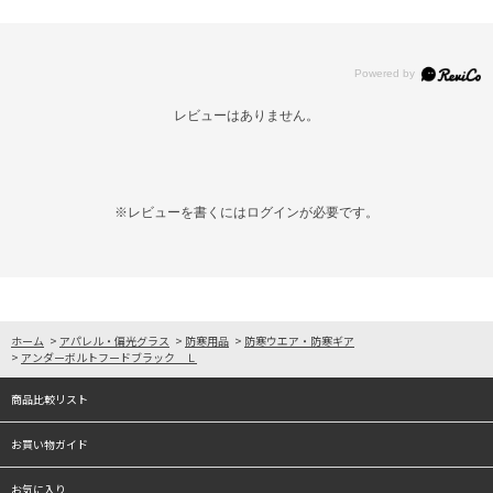
レビューはありません。
※レビューを書くには
ログイン
が必要です。
ホーム
>
アパレル・偏光グラス
>
防寒用品
>
防寒ウエア・防寒ギア
>
アンダーボルトフードブラック Ｌ
商品比較リスト
お買い物ガイド
お気に入り