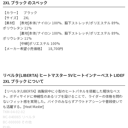
2XL ブラック のスペック
【カラー】 ブラック
【サイズ】 2XL
【素材】 [表地]本体/ナイロン 100%、脇下ストレッチ/ポリエステル 89%、
ポリウレタン 11%
[裏地]本体/ナイロン 100%、脇下ストレッチ/ポリエステル 89%、
ポリウレタン 11%
[中綿]ポリエステル 100%
【メーカー希望小売価格】 18,700円
リベルタ(LIBERTA) ヒートマスター 5Vヒートインナーベスト LIDEF
2XL ブラック について
【リベルタ/LIBERTA】両胸背中に小型のヒートパネルを搭載した軽快なベス
ト。ボディサイドに伸縮性のあるリブを設けることで、ライダーの体格を問わ
ないフィット感を実現した。バイクのみならずアウトドアシーンや普段使いで
も活躍する。[Heat Master]
TKM-04-02-02
MC-040065 リベルタ
BC-000000 その他
PUB-