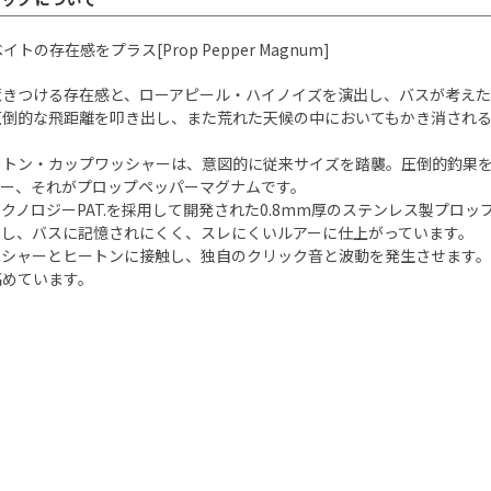
存在感をプラス[Prop Pepper Magnum]
惹きつける存在感と、ローアピール・ハイノイズを演出し、バスが考え
圧倒的な飛距離を叩き出し、また荒れた天候の中においてもかき消され
ートン・カップワッシャーは、意図的に従来サイズを踏襲。圧倒的釣果
アー、それがプロップペッパーマグナムです。
ノロジーPAT.を採用して開発された0.8mm厚のステンレス製プロ
出し、バスに記憶されにくく、スレにくいルアーに仕上がっています。
ッシャーとヒートンに接触し、独自のクリック音と波動を発生させます
高めています。