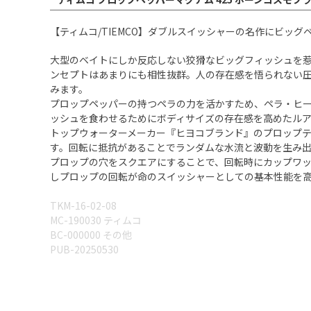
【ティムコ/TIEMCO】ダブルスイッシャーの名作にビッグベイトの
大型のベイトにしか反応しない狡猾なビッグフィッシュを
ンセプトはあまりにも相性抜群。人の存在感を悟られない
みます。
プロップペッパーの持つペラの力を活かすため、ペラ・ヒ
ッシュを食わせるためにボディサイズの存在感を高めたル
トップウォーターメーカー『ヒヨコブランド』のプロップテク
す。回転に抵抗があることでランダムな水流と波動を生み
プロップの穴をスクエアにすることで、回転時にカップワ
しプロップの回転が命のスイッシャーとしての基本性能を
TKM-16-02-08
MC-190030 ティムコ
BC-000000 その他
PUB-20250530