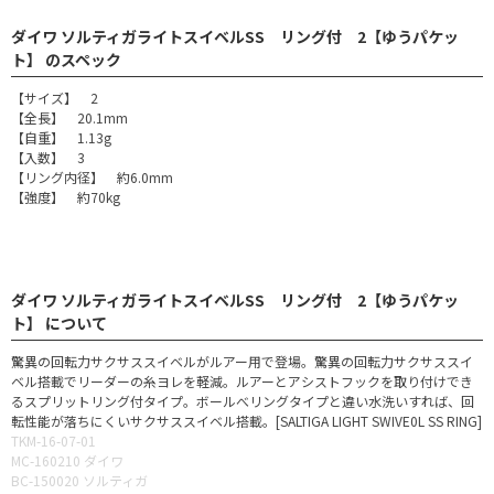
ダイワ ソルティガライトスイベルSS リング付 2【ゆうパケッ
ト】 のスペック
【サイズ】 2
【全長】 20.1mm
【自重】 1.13g
【入数】 3
【リング内径】 約6.0mm
【強度】 約70kg
ダイワ ソルティガライトスイベルSS リング付 2【ゆうパケッ
ト】 について
驚異の回転力サクサススイベルがルアー用で登場。驚異の回転力サクサススイ
ベル搭載でリーダーの糸ヨレを軽減。ルアーとアシストフックを取り付けでき
るスプリットリング付タイプ。ボールべリングタイプと違い水洗いすれば、回
転性能が落ちにくいサクサススイベル搭載。[SALTIGA LIGHT SWIVE0L SS RING]
TKM-16-07-01
MC-160210 ダイワ
BC-150020 ソルティガ