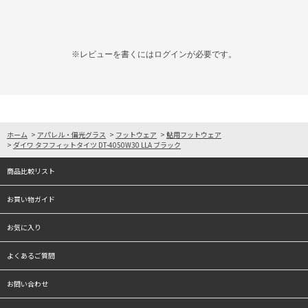
※レビューを書くには
ログイン
が必要です。
ホーム
>
アパレル・偏光グラス
>
フットウェア
>
鮎用フットウェア
>
ダイワ タフフィットタイツ DT-4050W30 LLA ブラック
商品比較リスト
お買い物ガイド
お気に入り
よくあるご質問
お問い合わせ