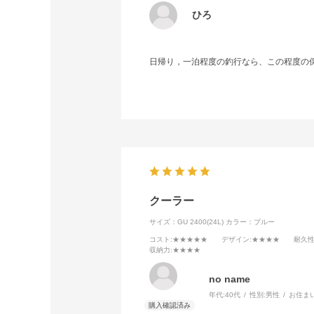
ひろ
日帰り，一泊程度の釣行なら、この程度の
クーラー
サイズ：GU 2400(24L)
カラー：ブルー
コスト
:★★★★★
デザイン
:★★★★
耐久
収納力
:★★★★
no name
年代:
40代
性別:
男性
お住ま