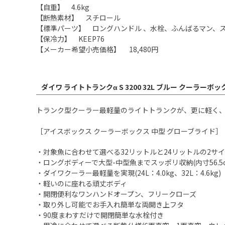
【自重】 4.6kg
【断熱素材】 スチロール
【標準パーツ】 ロングハンドル 、水栓、ふんばるマン、ス
【保冷力】 KEEP76
【メーカー希望小売価格】 18,480円
ダイワ ライトトランクα S 3200 32L ブルー クーラーボ
トランク型クーラー最軽量のライトトランクが、更に軽く、更に使
［アイスボックス クーラーボックス 中型 グローブライド］
・対象魚に合わせて選べる32リットルと24リットルの2サ
・ロングボディーで大型-中型魚までスッポリ収納(内寸56.5c
・ダイワクーラー最軽量を実現(24L：4.0kg、32L：4.6kg)
・軽いのに座れる頑丈ボディ
・開閉便利なワンハンドオープン、フリークローズ
・取り外し可能でお手入れ簡単な両開き上フタ
・90度まわすだけで開閉簡単な水栓付き