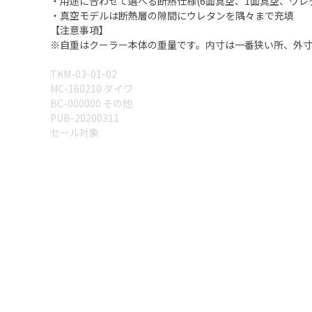
・用途に合わせて選べる断熱仕様(6面真空、1面真空、ウレ
・真空モデルは断熱層の隙間にウレタンを隅々まで充填
【注意事項】
※自重はクーラー本体の重量です。内寸は一番狭い所、外
TKM-03-01-02
MC-160210 ダイワ
BC-000000 その他
PUB-20200311
セール対象