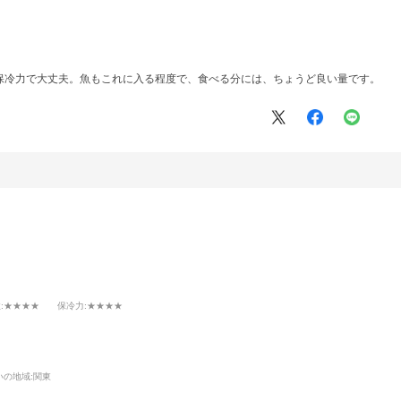
保冷力で大丈夫。魚もこれに入る程度で、食べる分には、ちょうど良い量です。
性
:★★★★
保冷力
:★★★★
いの地域:
関東