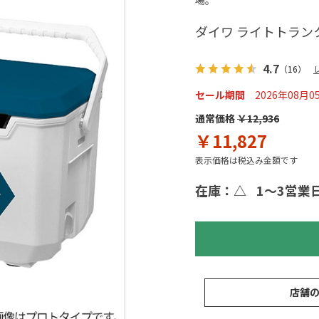
場。
ダイワ ライトトランクα
4.7
（16）
セール期間
2026年08月0
通常価格
￥12,936
￥11,827
表示価格は税込み金額です
在庫：△
1～3営業
店舗