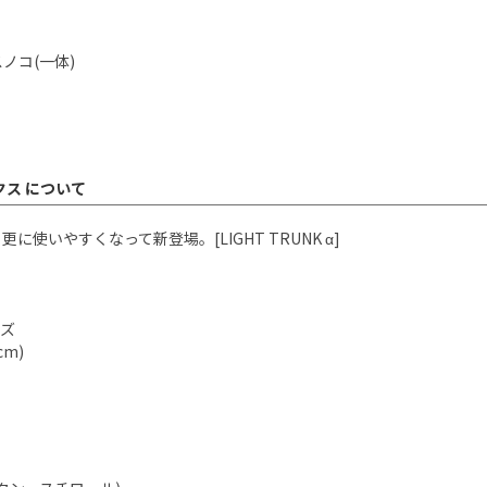
ノコ(一体)
ックス について
いやすくなって新登場。[LIGHT TRUNK α]
イズ
m)