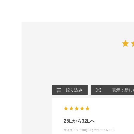
絞り込み
表示：新し
25Lから32Lへ
サイズ：S 3200(32L)
カラー：レッド