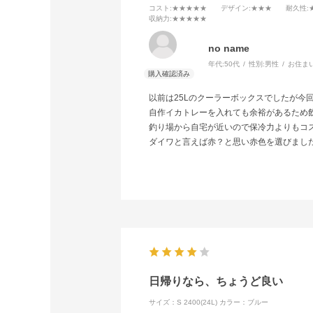
コスト
:★★★★★
デザイン
:★★★
耐久性
:
収納力
:★★★★★
no name
年代:
50代
性別:
男性
お住ま
以前は25Lのクーラーボックスでしたが今回
自作イカトレーを入れても余裕があるため
釣り場から自宅が近いので保冷力よりもコ
ダイワと言えば赤？と思い赤色を選びまし
日帰りなら、ちょうど良い
サイズ：S 2400(24L)
カラー：ブルー