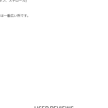
タン、スチロール)
寸は一番広い所です。