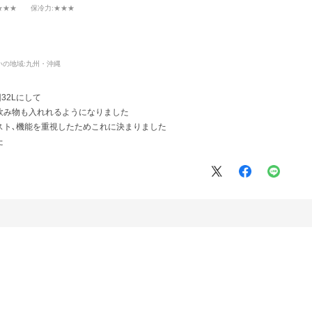
★★★
保冷力
:★★★
いの地域:
九州・沖縄
32Lにして
飲み物も入れれるようになりました
スト､機能を重視したためこれに決まりました
た