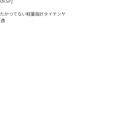
N SP]
せたかつてない軽量設計タイテンヤ
最適