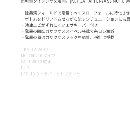
超軽量タイテンヤを展開。[KOHGA TAI TENYA SS MUTU WA
・陸奥湾フィールドで活躍すべくスローフォールに特化さ
・ボトムをドリフトさせながら流すシチュエーションにも
・冷凍エビがずれにくいエサキーパー付き
・驚異の回転力サクサススイベル搭載で糸ヨレ激減
・驚異の貫通力サクサスフックを親針、孫針に搭載
TKM-12-24-01
MC-160210 ダイワ
BC-100010 紅牙
PUB-
LPC-13 タイラバ・ヒトツテンヤ