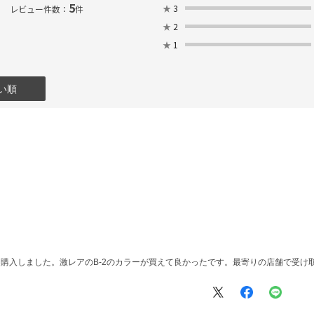
5
★
3
レビュー件数：
件
★
2
★
1
い順
66も購入しました。激レアのB-2のカラーが買えて良かったです。最寄りの店舗で受