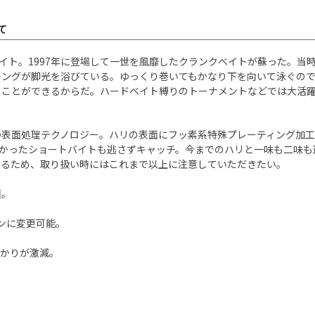
て
バイバルベイト。1997年に登場して一世を風靡したクランクベイトが蘇った
キングが脚光を浴びている。ゆっくり巻いてもかなり下を向いて泳ぐので
ることができるからだ。ハードベイト縛りのトーナメントなどでは大活
】
つ表面処理テクノロジー。ハリの表面にフッ素系特殊プレーティング加工
きれなかったショートバイトも逃さずキャッチ。今までのハリと一味も二
いるため、取り扱い時にはこれまで以上に注意していただきたい。
適。
ンに変更可能。
掛かりが激減。