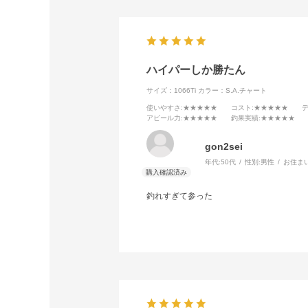
ハイパーしか勝たん
サイズ：1066Ti
カラー：S.A.チャート
使いやすさ
:★★★★★
コスト
:★★★★★
アピール力
:★★★★★
釣果実績
:★★★★★
gon2sei
年代:
50代
性別:
男性
お住ま
釣れすぎて参った