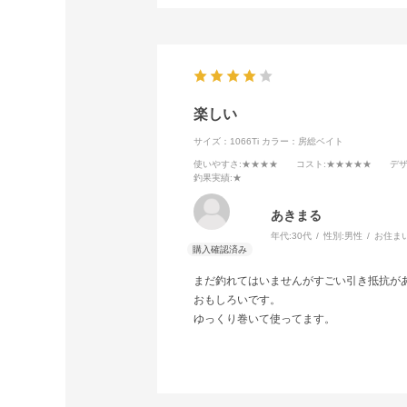
楽しい
サイズ：1066Ti
カラー：房総ベイト
使いやすさ
:★★★★
コスト
:★★★★★
デ
釣果実績
:★
あきまる
年代:
30代
性別:
男性
お住ま
まだ釣れてはいませんがすごい引き抵抗が
おもしろいです。
ゆっくり巻いて使ってます。