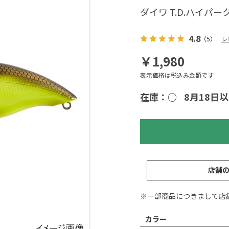
ダイワ T.D.ハイパークラ
4.8
（5）
レ
￥1,980
表示価格は税込み金額です
在庫：○
8月18日
店舗
※一部商品につきまして店
カラー