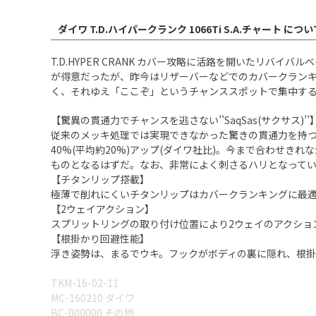
ダイワ T.D.ハイパークランク 1066Ti S.A.チャート につい
T.D.HYPER CRANK カバー攻略に活路を開いたリ
が得意だったが、昨今はリザーバーなどでのカバークラン
く、それゆえ「ここぞ」というチャンススポットで集中す
【驚異の貫通力でチャンスを逃さない’’SaqSas(サクサス)’’
従来のメッキ処理では実現できなかった驚きの貫通力を持
40%(平均約20%)アップ(ダイワ社比)。今まで合わせ
ものとなるはずだ。なお、非常によく刺さるハリとなって
【チタンリップ搭載】
極薄で削れにくいチタンリップはカバークランキングに最
【2ウェイアクション】
スプリットリングの取り付け位置により2ウェイのアクショ
【根掛かり回避性能】
浮き姿勢は、まるでウキ。フックがボディの裏に隠れ、根
TKM-16-02-11
MC-160210 ダイワ
BC-000000 その他