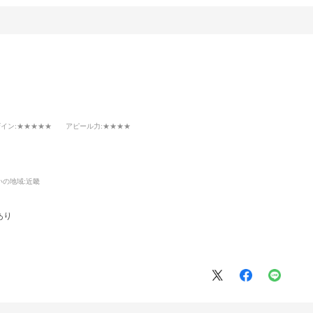
ザイン
:★★★★★
アピール力
:★★★★
いの地域:
近畿
あり