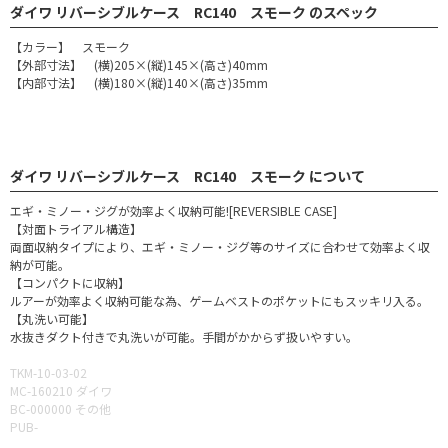
ダイワ リバーシブルケース RC140 スモーク のスペック
【カラー】 スモーク
【外部寸法】 (横)205×(縦)145×(高さ)40mm
【内部寸法】 (横)180×(縦)140×(高さ)35mm
ダイワ リバーシブルケース RC140 スモーク について
エギ・ミノー・ジグが効率よく収納可能![REVERSIBLE CASE]
【対面トライアル構造】
両面収納タイプにより、エギ・ミノー・ジグ等のサイズに合わせて効率よく収
納が可能。
【コンパクトに収納】
ルアーが効率よく収納可能な為、ゲームベストのポケットにもスッキリ入る。
【丸洗い可能】
水抜きダクト付きで丸洗いが可能。手間がかからず扱いやすい。
TKM-10-03-02
MC-160210 ダイワ
BC-000000 その他
PUB-