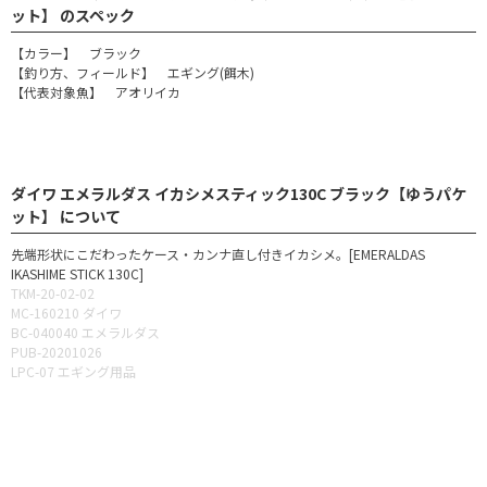
ット】 のスペック
【カラー】 ブラック
【釣り方、フィールド】 エギング(餌木)
【代表対象魚】 アオリイカ
ダイワ エメラルダス イカシメスティック130C ブラック【ゆうパケ
ット】 について
先端形状にこだわったケース・カンナ直し付きイカシメ。[EMERALDAS
IKASHIME STICK 130C]
TKM-20-02-02
MC-160210 ダイワ
BC-040040 エメラルダス
PUB-20201026
LPC-07 エギング用品