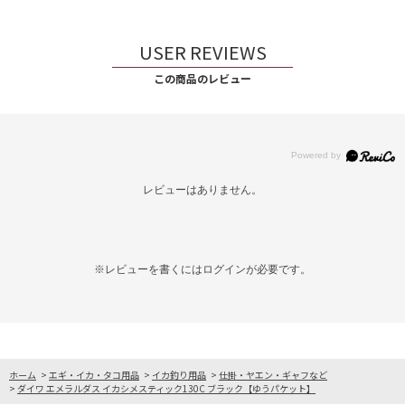
USER REVIEWS
この商品のレビュー
レビューはありません。
※レビューを書くには
ログイン
が必要です。
ホーム
>
エギ・イカ・タコ用品
>
イカ釣り用品
>
仕掛・ヤエン・ギャフなど
>
ダイワ エメラルダス イカシメスティック130C ブラック【ゆうパケット】