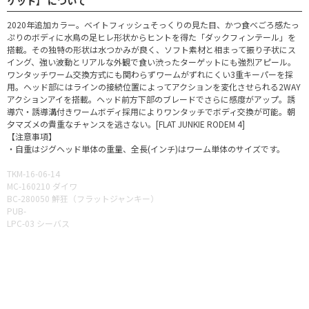
ケット】 について
2020年追加カラー。ベイトフィッシュそっくりの見た目、かつ食べごろ感たっ
ぷりのボディに水鳥の足ヒレ形状からヒントを得た「ダックフィンテール」を
搭載。その独特の形状は水つかみが良く、ソフト素材と相まって振り子状にス
イング、強い波動とリアルな外観で食い渋ったターゲットにも強烈アピール。
ワンタッチワーム交換方式にも関わらずワームがずれにくい3重キーパーを採
用。ヘッド部にはラインの接続位置によってアクションを変化させられる2WAY
アクションアイを搭載。ヘッド前方下部のブレードでさらに感度がアップ。誘
導穴・誘導溝付きワームボディ採用によりワンタッチでボディ交換が可能。朝
夕マズメの貴重なチャンスを逃さない。[FLAT JUNKIE RODEM 4]
【注意事項】
・自重はジグヘッド単体の重量、全長(インチ)はワーム単体のサイズです。
TKM-16-06-14
MC-160210 ダイワ
BC-280050 鮃狂（フラットジャンキー）
PUB-
LPC-03 シーバス