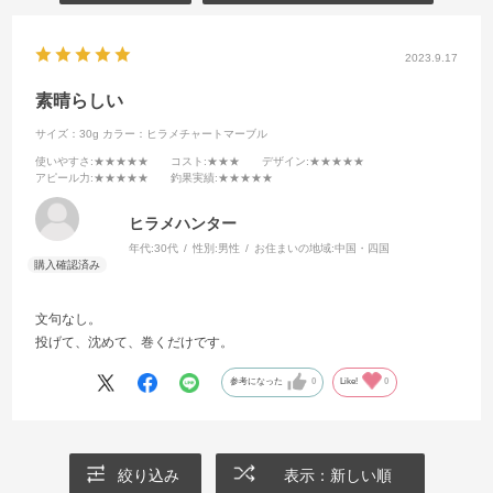
2023.9.17
素晴らしい
サイズ：30g
カラー：ヒラメチャートマーブル
使いやすさ
:★★★★★
コスト
:★★★
デザイン
:★★★★★
アピール力
:★★★★★
釣果実績
:★★★★★
ヒラメハンター
年代:
30代
性別:
男性
お住まいの地域:
中国・四国
文句なし。
投げて、沈めて、巻くだけです。
参考になった
0
Like!
0
絞り込み
表示：新しい順