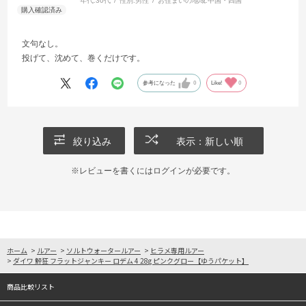
年代:
30代
性別:
男性
お住まいの地域:
中国・四国
文句なし。
投げて、沈めて、巻くだけです。
参考になった
0
Like!
0
絞り込み
表示：新しい順
※レビューを書くには
ログイン
が必要です。
ホーム
>
ルアー
>
ソルトウォータールアー
>
ヒラメ専用ルアー
>
ダイワ 鮃狂 フラットジャンキー ロデム 4 28g ピンクグロー【ゆうパケット】
商品比較リスト