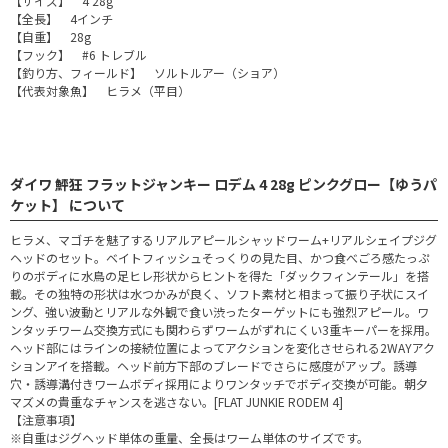
【サイズ】 4 28g
【全長】 4インチ
【自重】 28g
【フック】 #6 トレブル
【釣り方、フィールド】 ソルトルアー（ショア）
【代表対象魚】 ヒラメ（平目）
ダイワ 鮃狂 フラットジャンキー ロデム 4 28g ピンクグロー【ゆうパ
ケット】 について
ヒラメ、マゴチを魅了するリアルアピールシャッドワーム+リアルシェイプジグ
ヘッドのセット。ベイトフィッシュそっくりの見た目、かつ食べごろ感たっぷ
りのボディに水鳥の足ヒレ形状からヒントを得た「ダックフィンテール」を搭
載。その独特の形状は水つかみが良く、ソフト素材と相まって振り子状にスイ
ング、強い波動とリアルな外観で食い渋ったターゲットにも強烈アピール。ワ
ンタッチワーム交換方式にも関わらずワームがずれにくい3重キーパーを採用。
ヘッド部にはラインの接続位置によってアクションを変化させられる2WAYアク
ションアイを搭載。ヘッド前方下部のブレードでさらに感度がアップ。誘導
穴・誘導溝付きワームボディ採用によりワンタッチでボディ交換が可能。朝夕
マズメの貴重なチャンスを逃さない。[FLAT JUNKIE RODEM 4]
【注意事項】
※自重はジグヘッド単体の重量、全長はワーム単体のサイズです。