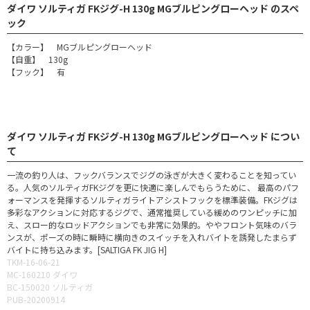
ダイワ ソルティガ FKジグ-H 130g MGブルピングローヘッド のスペ
ック
【カラー】 MGブルピングローヘッド
【自重】 130g
【フック】 有
ダイワ ソルティガ FKジグ-H 130g MGブルピングローヘッド につい
て
一流の釣り人は、フックバランスでジグの泳ぎが大きく変わることを知ってい
る。人気のソルティガFKジグを更に快適に楽しんでもらうために、 最高のパフ
ォーマンスを発揮するソルティガライトアシストフックを標準装備。FKジグは
多彩なアクションに対応するジグで、通常推奨している緩めのワンピッチに加
え、スロー的なロッドアクションでも非常に効果的。ややフロント気味のバラ
ンスが、ポーズの時に瞬時に横向きのスイッチを入れバイトを誘発したまらず
バイトに持ち込みます。[SALTIGA FK JIG H]
TKM-16-06-21
MC-160210 ダイワ
BC-150020 ソルティガ
PUB-20200914