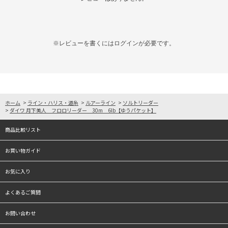
※レビューを書くには
ログイン
が必要です。
ホーム
>
ライン・ハリス・道糸
>
ルアーライン
>
ソルトリーダー
>
ダイワ 月下美人 フロロリーダー 30m 6lb【ゆうパケット】
商品比較リスト
お買い物ガイド
お気に入り
よくあるご質問
お問い合わせ