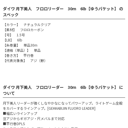
ダイワ 月下美人 フロロリーダー 30m 6lb【ゆうパケット】 の
スペック
【カラー】 ナチュラルクリア
【素材】 フロロカーボン
【号】 1.5号
【LB】 6lb
【糸巻量】 単品30m
【連結（単品）】 単品
【巻き方】 平行巻
【代表対象魚】 アジ（鰺）
ダイワ 月下美人 フロロリーダー 30m 6lb【ゆうパケット】 に
ついて
月下美人リーダーが強くしなやかなになってパワーアップ。ライトゲーム全般
をカバーするラインアップ。[GEKKABIJIN FLUORO LEADER]
■幅広いラインアップ
豆アジからギガアジ・尺メバルまで対応
■平行巻DPLS