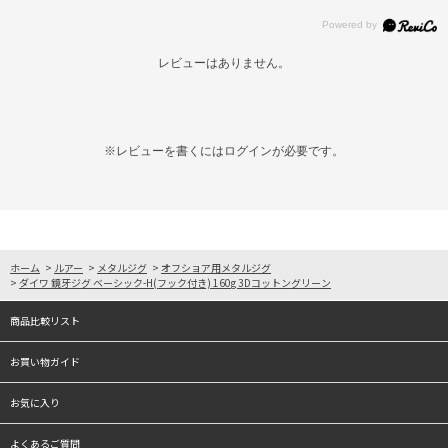
レビューはありません。
※レビューを書くには
ログイン
が必要です。
ホーム
>
ルアー
>
メタルジグ
>
オフショア用メタルジグ
>
ダイワ 鏡牙ジグ ベーシック-H(フック付き) 160g 3Dコットングリーン
商品比較リスト
お買い物ガイド
お気に入り
よくあるご質問