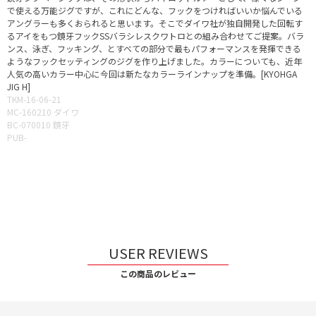
で使える万能ジグですが、これにどんな、フックをつければいいか悩んでいる
アングラーも多くおられると思います。そこでダイワ社が独自開発した回転す
るアイをもつ鏡牙フックSSバラシレスクワトロとの組み合わせてご提案。バラ
ンス、泳ぎ、フッキング、とすべての部分で最もパフォーマンスを発揮できる
ようなフックセッティングのジグを作り上げました。カラーについても、近年
人気の高いカラー中心に今回は新たなカラーラインナップを準備。[KYOHGA
JIG H]
TKM-16-06-21
MC-160210 ダイワ
BC-070010 鏡牙
PUB-
USER REVIEWS
この商品のレビュー