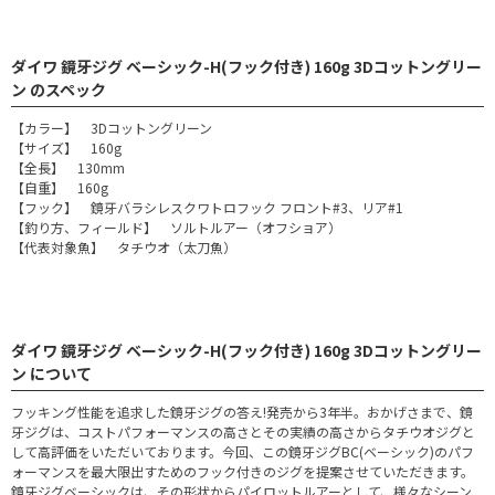
ダイワ 鏡牙ジグ ベーシック-H(フック付き) 160g 3Dコットングリー
ン のスペック
【カラー】 3Dコットングリーン
【サイズ】 160g
【全長】 130mm
【自重】 160g
【フック】 鏡牙バラシレスクワトロフック フロント#3、リア#1
【釣り方、フィールド】 ソルトルアー（オフショア）
【代表対象魚】 タチウオ（太刀魚）
ダイワ 鏡牙ジグ ベーシック-H(フック付き) 160g 3Dコットングリー
ン について
フッキング性能を追求した鏡牙ジグの答え!発売から3年半。おかげさまで、鏡
牙ジグは、コストパフォーマンスの高さとその実績の高さからタチウオジグと
して高評価をいただいております。今回、この鏡牙ジグBC(ベーシック)のパフ
ォーマンスを最大限出すためのフック付きのジグを提案させていただきます。
鏡牙ジグベーシックは、その形状からパイロットルアーとして、様々なシーン