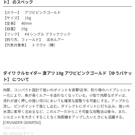
ト】 のスペック
【カラー】 アワビピンクゴールド
【サイズ】 10g
【全長】 40mm
【自重】 10g
【フック】 #4 シングル ブラックフック
【釣り方、フィールド】 淡水ルアー
【代表対象魚】 トラウト（鱒）
ダイワ クルセイダー 激アツ 10g アワビピンクゴールド【ゆうパケッ
ト】 について
肉厚、コンパクト設計で狙いのポイントを直撃!近年、釣り場のハイプレッシャ
ー化により、魚が長くルアーを追わなくなっている。小型で肉厚なボディは、
流れが速く押しの強い河川においても確実な底取りを可能にする。アップから
流し、ピンポイントで落とし込む。ダイレクトにポイントに打ち込み、狙いの
水深に素早く沈めるなど、このルアーだからこそ可能な攻略法は様々。また、
シルエットを大きくすることなく飛距離をアップしたいときにも活躍する。
[CRUSADER GEKIATSU]
TKM-16-01-01
MC-160210 ダイワ