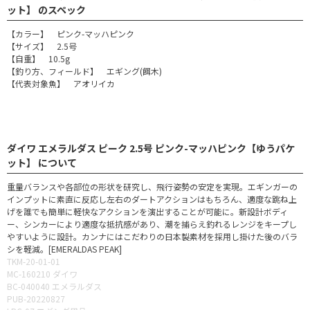
ット】 のスペック
【カラー】 ピンク-マッハピンク
【サイズ】 2.5号
【自重】 10.5g
【釣り方、フィールド】 エギング(餌木)
【代表対象魚】 アオリイカ
ダイワ エメラルダス ピーク 2.5号 ピンク-マッハピンク【ゆうパケ
ット】 について
重量バランスや各部位の形状を研究し、飛行姿勢の安定を実現。エギンガーの
インプットに素直に反応し左右のダートアクションはもちろん、適度な跳ね上
げを誰でも簡単に軽快なアクションを演出することが可能に。新設計ボディ
ー、シンカーにより適度な抵抗感があり、潮を捕らえ釣れるレンジをキープし
やすいように設計。カンナにはこだわりの日本製素材を採用し掛けた後のバラ
シを軽減。[EMERALDAS PEAK]
TKM-20-01-01
MC-160210 ダイワ
BC-040040 エメラルダス
PUB-20220827