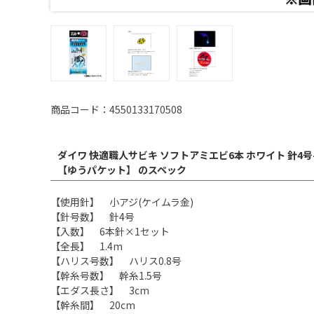
商品コード：4550133170508
ダイワ 快適職人サビキ ソフトアミエビ6本 ホワイト 針4号-ハ
【ゆうパケット】 のスペック
【使用針】 小アジ(ケイムラ金)
【針号数】 針4号
【入数】 6本針×1セット
【全長】 1.4m
【ハリス号数】 ハリス0.8号
【幹糸号数】 幹糸1.5号
【エダス長さ】 3cm
【幹糸間】 20cm