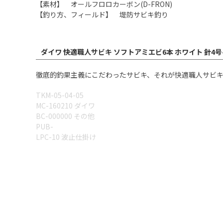
【素材】 オールフロロカーボン(D-FRON)
【釣り方、フィールド】 堤防サビキ釣り
ダイワ 快適職人サビキ ソフトアミエビ6本 ホワイト 針4号
徹底的釣果主義にこだわったサビキ、それが快適職人サビキ。[KAITEKI
TKM-05-04-05
MC-160210 ダイワ
BC-000000 その他
PUB-
LPC-10 波止仕掛け