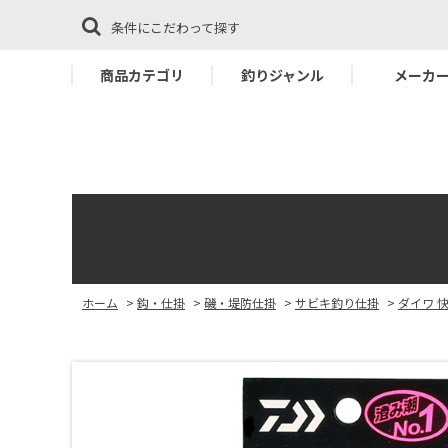
条件にこだわって探す
商品カテゴリ
釣りジャンル
メーカ
ホーム
>
鈎・仕掛
>
磯・堤防仕掛
>
サビキ釣り仕掛
>
ダイワ 