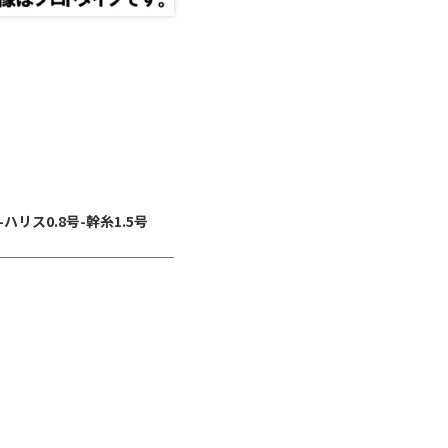
リス0.8号-幹糸1.5号