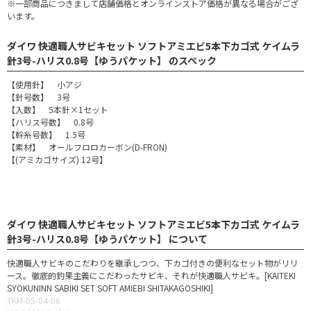
※一部商品につきまして店舗価格とオンラインストア価格が異なる場合がござ
います。
ダイワ 快適職人サビキセット ソフトアミエビ5本下カゴ式 ケイムラ
針3号-ハリス0.8号【ゆうパケット】 のスペック
【使用針】 小アジ
【針号数】 3号
【入数】 5本針×1セット
【ハリス号数】 0.8号
【幹糸号数】 1.5号
【素材】 オールフロロカーボン(D-FRON)
【(アミカゴサイズ) 12号】
ダイワ 快適職人サビキセット ソフトアミエビ5本下カゴ式 ケイムラ
針3号-ハリス0.8号【ゆうパケット】 について
快適職人サビキのこだわりを継承しつつ、下カゴ付きの便利なセット物がリリ
ース。徹底的釣果主義にこだわったサビキ、それが快適職人サビキ。[KAITEKI
SYOKUNINN SABIKI SET SOFT AMIEBI SHITAKAGOSHIKI]
TKM-05-04-06