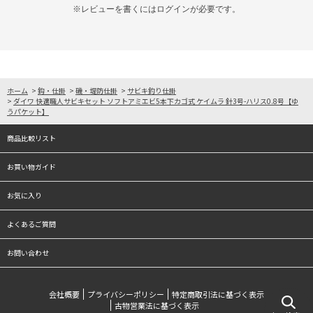
※レビューを書くには
ログイン
が必要です。
ホーム
>
鈎・仕掛
>
磯・堤防仕掛
>
サビキ釣り仕掛
>
ダイワ 快適職人サビキセット ソフトアミエビ5本下カゴ式 ケイムラ 針3号-ハリス0.8号【ゆ
うパケット】
商品比較リスト
お買い物ガイド
お気に入り
よくあるご質問
お問い合わせ
会社概要
プライバシーポリシー
特定商取引法に基づく表示
古物営業法に基づく表示