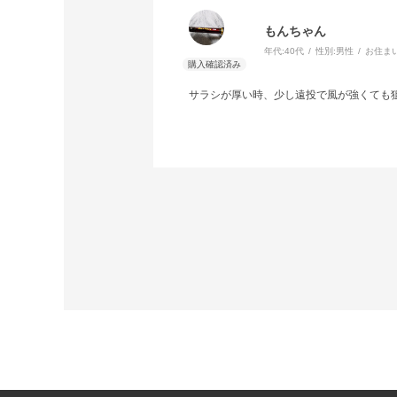
もんちゃん
年代:
40代
性別:
男性
お住ま
サラシが厚い時、少し遠投で風が強くても狙