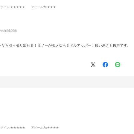
デザイン
:★★★★★
アピール力
:★★★
いの地域:
関東
ーなら引っ張り出せる！ミノーがダメならミドルアッパー！扱い易さも抜群です。
デザイン
:★★★★★
アピール力
:★★★★