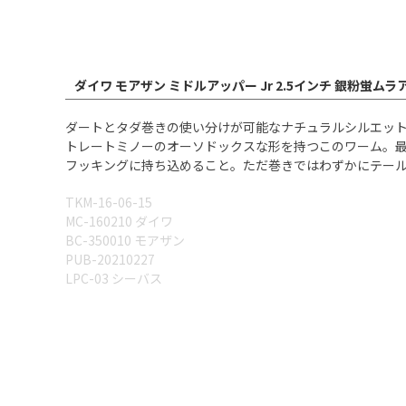
ダイワ モアザン ミドルアッパー Jr 2.5インチ 銀粉蛍
ダートとタダ巻きの使い分けが可能なナチュラルシルエッ
トレートミノーのオーソドックスな形を持つこのワーム。
フッキングに持ち込めること。ただ巻きではわずかにテールを微
TKM-16-06-15
MC-160210 ダイワ
BC-350010 モアザン
PUB-20210227
LPC-03 シーバス