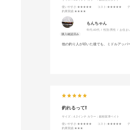
使いやすさ
:★★★★★
コスト
:★★★★★
釣果実績
:★★★★
もんちゃん
年代:
40代
性別:
男性
お住ま
他の釣り人が叩いた後でも、ミドルアッパ
釣れるって❗️
サイズ：4.2インチ
カラー：銀粉富津ベイト
使いやすさ
:★★★★★
コスト
:★★★★★
釣果実績
:★★★