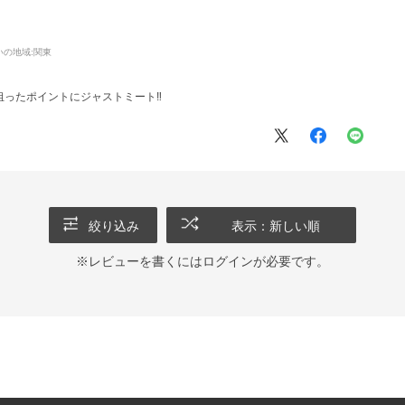
いの地域:
関東
ったポイントにジャストミート‼️
絞り込み
表示：新しい順
※レビューを書くには
ログイン
が必要です。