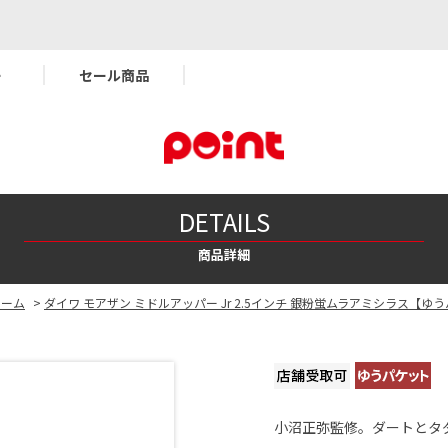
ー
セール商品
DETAILS
商品詳細
ワーム
>
ダイワ モアザン ミドルアッパー Jr 2.5インチ 銀粉蛍ムラアミシラス【ゆ
小沼正弥監修。ダートとタ