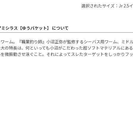
選択されたサイズ：Jr 2.5
ムラアミシラス【ゆうパケット】 について
トワーム。『職業釣り師』小沼正弥が監修するシーバス用ワーム、ミド
最大の特長は、何といっても小沼がこだわった超ソフトマテリアルにある
振動させ泳ぐこと。それによってスレたターゲットをしっかりフッキングへと持