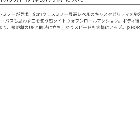
クトミノーが登場。9cmクラスミノー最高レベルのキャスタビリティを
シーバスも思わず口を使う超タイトウォブンロールアクション。ボディ後
距離のUPと同時に立ち上がりスピードも大幅にアップ。[SHORELINE S