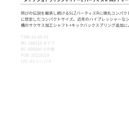
飛びの伝説を継承し続けるSLZバーティスRに弾丸コンパ
に想定したコンパクトサイズ。近年のハイプレッシャーな
構のサクサス加工シャフト+キックバックスプリング追加により、飛
TKM-16-06-03
MC-160210 ダイワ
BC-000000 その他
PUB-20210219
LPC-03 シーバス