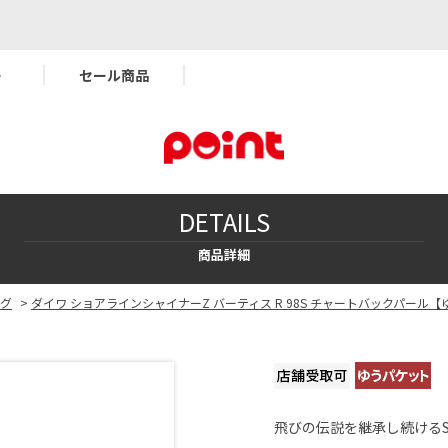
ー
セール商品
DETAILS
商品詳細
ラグ
>
ダイワ ショアラインシャイナーZ バーティス R 98S チャートバックパール
飛びの伝説を継承し続ける