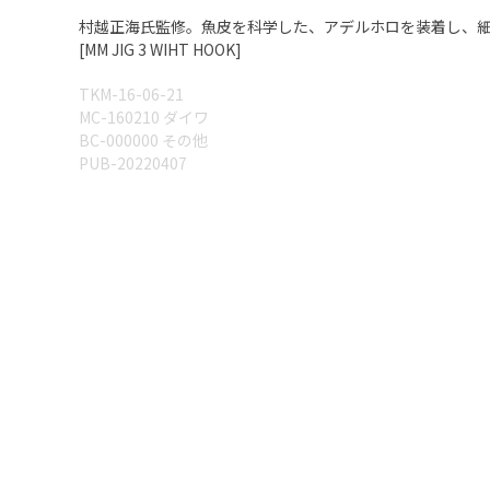
村越正海氏監修。魚皮を科学した、アデルホロを装着し、
[MM JIG 3 WIHT HOOK]
TKM-16-06-21
MC-160210 ダイワ
BC-000000 その他
PUB-20220407