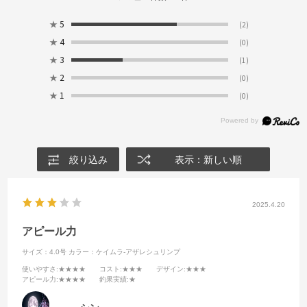
★
5
(2)
★
4
(0)
★
3
(1)
★
2
(0)
★
1
(0)
絞り込み
表示：新しい順
2025.4.20
アピール力
サイズ：4.0号
カラー：ケイムラ-アザレシュリンプ
使いやすさ
:★★★★
コスト
:★★★
デザイン
:★★★
アピール力
:★★★★
釣果実績
:★