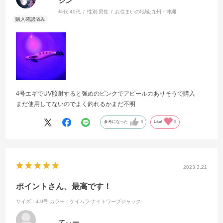
シン
年代:
40代
性別:
男性
お住まいの地域:
九州・沖縄
4号エギでUV照射すると強めのピンクでアピール力ありそうで購入
まだ使用してないのでよく釣れるかまだ不明
参考になった
0
Like!
0
2023.3.21
ポイントさん、最高です！
サイズ：4.0号
カラー：ケイムラ-ナイトワープジャック
てぃー