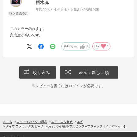
餌木魂
年代:
50代
性別:
男性
お住まいの地域:
関東
このカラー釣れます。
完成度が高いです。
参考になった
0
Like!
0
絞り込み
表示：新しい順
※レビューを書くには
ログイン
が必要です。
ホーム
>
エギ・イカ・タコ用品
>
エギ・エサ巻き
>
エギ
>
ダイワ エメラルダス ピーク TypeS 3.0号 夜光-ブルピンワープジャック【ゆうパケット】