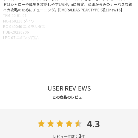
ドはシャローや藻場を攻略しやすい6秒/mに設定。産卵がらみのナーバスな親
イカ攻略のためにチューニング。[EMERALDAS PEAK TYPE S][23new16]
TKM-20-01-01
MC-160210 ダイワ
BC-040040 エメラルダス
PUB-20230706
LPC-07 エギング用品
USER REVIEWS
この商品のレビュー
4.3
3
レビュー件数：
件