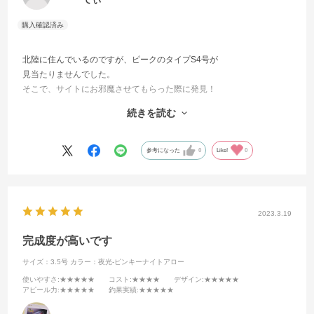
北陸に住んでいるのですが、ピークのタイプS4号が
見当たりませんでした。
そこで、サイトにお邪魔させてもらった際に発見！
もう興奮が止まりませんでした！
続きを読む
これで親イカいっぱい釣ります！
ありがとうございました！ 最高です！！！
参考になった
0
Like!
0
2023.3.19
完成度が高いです
サイズ：3.5号
カラー：夜光-ピンキーナイトアロー
使いやすさ
:★★★★★
コスト
:★★★★
デザイン
:★★★★★
アピール力
:★★★★★
釣果実績
:★★★★★