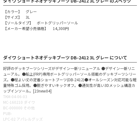
ダイワ ショートネオデッキブーツ DB-2412 3L グレー のスペック
【カラー】 グレー
【サイズ】 3L
【ソールタイプ】 ボートグリッパーソール
【メーカー希望小売価格】 14,300円
ダイワ ショートネオデッキブーツ DB-2412 3L グレー について
好評のデッキブーツシリーズがデザイン一新リニューアル ●デザイン一新リニ
ューアル。●船上(FRP)専用ボートグリッパーソール搭載のデッキブーツシリー
ズ。●程よい丈の定番ショートブーツ(DB-2412)●オールシーズン対応可能な軽
量特殊ゴム採用。●脱ぎやすいキックオフ。●通気性が高い3Dメッシュ構造カ
ップインソール。[23new04]
TKM-04-06-03
MC-160210 ダイワ
BC-000000 その他
PUB-
LPC-02 アパレルグッズ