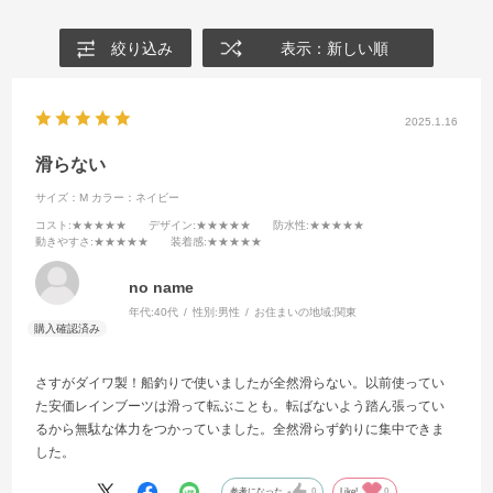
絞り込み
表示：新しい順
2025.1.16
滑らない
サイズ：M
カラー：ネイビー
コスト
:★★★★★
デザイン
:★★★★★
防水性
:★★★★★
動きやすさ
:★★★★★
装着感
:★★★★★
no name
年代:
40代
性別:
男性
お住まいの地域:
関東
さすがダイワ製！船釣りで使いましたが全然滑らない。以前使ってい
た安価レインブーツは滑って転ぶことも。転ばないよう踏ん張ってい
るから無駄な体力をつかっていました。全然滑らず釣りに集中できま
した。
参考になった
0
Like!
0