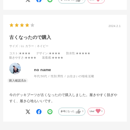
2024.2.1
古くなったので購入
サイズ：LL
カラー：ネイビー
コスト
:★★★★
デザイン
:★★★★
防水性
:★★★★★
動きやすさ
:★★★★
装着感
:★★★★
no name
年代:
50代
性別:
男性
お住まいの地域:
近畿
今のデッキブーツが古くなったので購入しました。履きやすく脱ぎや
すく、履き心地もいいです。
参考になった
0
Like!
0