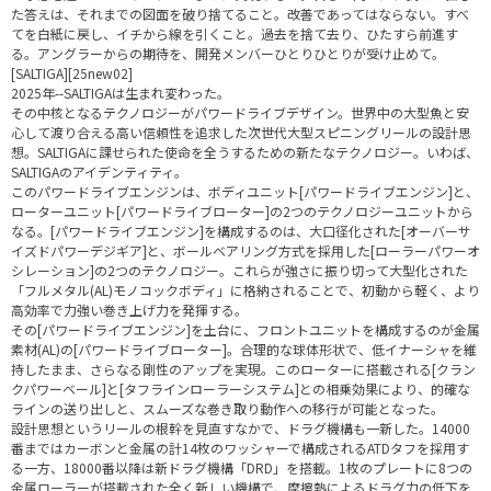
た答えは、それまでの図面を破り捨てること。改善であってはならない。すべ
てを白紙に戻し、イチから線を引くこと。過去を捨て去り、ひたすら前進す
る。アングラーからの期待を、開発メンバーひとりひとりが受け止めて。
[SALTIGA][25new02]
2025年--SALTIGAは生まれ変わった。
その中核となるテクノロジーがパワードライブデザイン。世界中の大型魚と安
心して渡り合える高い信頼性を追求した次世代大型スピニングリールの設計思
想。SALTIGAに課せられた使命を全うするための新たなテクノロジー。いわば、
SALTIGAのアイデンティティ。
このパワードライブエンジンは、ボディユニット[パワードライブエンジン]と、
ローターユニット[パワードライブローター]の2つのテクノロジーユニットから
なる。[パワードライブエンジン]を構成するのは、大口径化された[オーバーサ
イズドパワーデジギア]と、ボールベアリング方式を採用した[ローラーパワーオ
シレーション]の2つのテクノロジー。これらが強さに振り切って大型化された
「フルメタル(AL)モノコックボディ」に格納されることで、初動から軽く、より
高効率で力強い巻き上げ力を発揮する。
その[パワードライブエンジン]を土台に、フロントユニットを構成するのが金属
素材(AL)の[パワードライブローター]。合理的な球体形状で、低イナーシャを維
持したまま、さらなる剛性のアップを実現。このローターに搭載される[クラン
クパワーベール]と[タフラインローラーシステム]との相乗効果により、的確な
ラインの送り出しと、スムーズな巻き取り動作への移行が可能となった。
設計思想というリールの根幹を見直すなかで、ドラグ機構も一新した。14000
番まではカーボンと金属の計14枚のワッシャーで構成されるATDタフを採用す
る一方、18000番以降は新ドラグ機構「DRD」を搭載。1枚のプレートに8つの
金属ローラーが搭載された全く新しい機構で、摩擦熱によるドラグ力の低下を