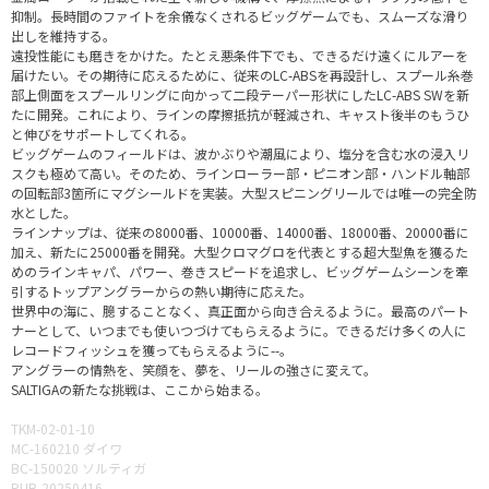
抑制。長時間のファイトを余儀なくされるビッグゲームでも、スムーズな滑り
出しを維持する。
遠投性能にも磨きをかけた。たとえ悪条件下でも、できるだけ遠くにルアーを
届けたい。その期待に応えるために、従来のLC-ABSを再設計し、スプール糸巻
部上側面をスプールリングに向かって二段テーパー形状にしたLC-ABS SWを新
たに開発。これにより、ラインの摩擦抵抗が軽減され、キャスト後半のもうひ
と伸びをサポートしてくれる。
ビッグゲームのフィールドは、波かぶりや潮風により、塩分を含む水の浸入リ
スクも極めて高い。そのため、ラインローラー部・ピニオン部・ハンドル軸部
の回転部3箇所にマグシールドを実装。大型スピニングリールでは唯一の完全防
水とした。
ラインナップは、従来の8000番、10000番、14000番、18000番、20000番に
加え、新たに25000番を開発。大型クロマグロを代表とする超大型魚を獲るた
めのラインキャパ、パワー、巻きスピードを追求し、ビッグゲームシーンを牽
引するトップアングラーからの熱い期待に応えた。
世界中の海に、臆することなく、真正面から向き合えるように。最高のパート
ナーとして、いつまでも使いつづけてもらえるように。できるだけ多くの人に
レコードフィッシュを獲ってもらえるように--。
アングラーの情熱を、笑顔を、夢を、リールの強さに変えて。
SALTIGAの新たな挑戦は、ここから始まる。
TKM-02-01-10
MC-160210 ダイワ
BC-150020 ソルティガ
PUB-20250416