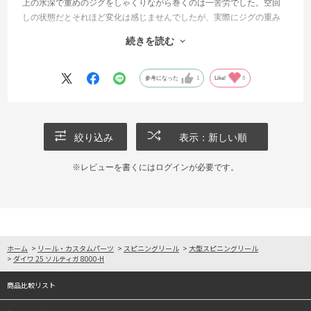
上の水深で重めのジグをしゃくりながら巻くのは一苦労でした。空回
しの状態だとそれほど変化は感じませんでしたが、実際にジグの重み
がかかった時の巻きの軽さは異次元で、最初糸ふけが取れたことに気
続きを読む
づかないくらいでした。
魚をかけた後もグリグリ巻いてシャークアタックされる前に上げてく
ることができました。
参考になった
1
Like!
0
既に最終形態に思われた19-20年モデルのSWリールを遥かに凌駕する
巻きの性能で非常に満足しています。買い替えて大正解でした。
絞り込み
表示：新しい順
※レビューを書くには
ログイン
が必要です。
ホーム
>
リール・カスタムパーツ
>
スピニングリール
>
大型スピニングリール
>
ダイワ 25 ソルティガ 8000-H
商品比較リスト