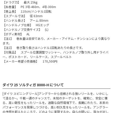
【ドラグ力】 最大 25kg
【糸巻量】 PE 3号-460m、4号-300m
【巻上長】 110cm/ハンドル1回転
【スプール寸法】 径 63mm
【ハンドル長さ】 アーム 80mm
【ハンドルノブ仕様】 HGエッグ
【ハンドルノブ交換サイズ】 (L)
【ボディ素材】 AL
【注1】 巻糸量は目安であり、メーカー・アイテム・テンションにより異なり
ます。
【注2】 巻き取り長さはハンドル1回転あたりの長さです。
【付属品】 スプール位置調整ワッシャー、ハンドルノブ取り外し用ドライバ
ー、ポストカード、リールケース、スプールベルト
【メーカー希望小売価格】 170,500円
ダイワ 25 ソルティガ 8000-H について
[ダイワ スピニングリール]アングラーから信頼される強いリールを、いかにし
て造るか--。千載一遇のチャンスで、未知のターゲットを、確実に、安全に獲
る、高い剛性をもったリールを。過酷な自然環境下で、長期にわたり、本来の
パフォーマンスを発揮しつづける、高い耐久性をもったリールを。アングラー
の予想を超えたところで、どのように実現するか。自らの問いに、我々が出し