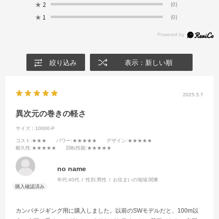
★
2
(0)
★
1
(0)
絞り込み
表示：新しい順
2025.5.7
異次元の巻きの軽さ
サイズ：10000-P
コスト
:★★★
パワー
:★★★★★
デザイン
:★★★★★
耐久性
:★★★★★
回転性能
:★★★★★
no name
年代:
40代
性別:
男性
お住まいの地域:
関東
カンパチジギング用に購入しました。以前のSWモデルだと、100m以