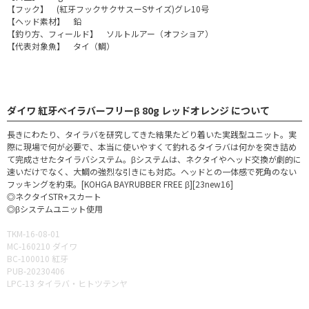
【フック】 (紅牙フックサクサスーSサイズ)グレ10号
【ヘッド素材】 鉛
【釣り方、フィールド】 ソルトルアー（オフショア）
【代表対象魚】 タイ（鯛）
ダイワ 紅牙ベイラバーフリーβ 80g レッドオレンジ について
長きにわたり、タイラバを研究してきた結果たどり着いた実践型ユニット。実
際に現場で何が必要で、本当に使いやすくて釣れるタイラバは何かを突き詰め
て完成させたタイラバシステム。βシステムは、ネクタイやヘッド交換が劇的に
速いだけでなく、大鯛の強烈な引きにも対応。ヘッドとの一体感で死角のない
フッキングを約束。[KOHGA BAYRUBBER FREE β][23new16]
◎ネクタイSTR+スカート
◎βシステムユニット使用
TKM-16-08-01
MC-160210 ダイワ
BC-100010 紅牙
PUB-20230406
LPC-13 タイラバ・ヒトツテンヤ