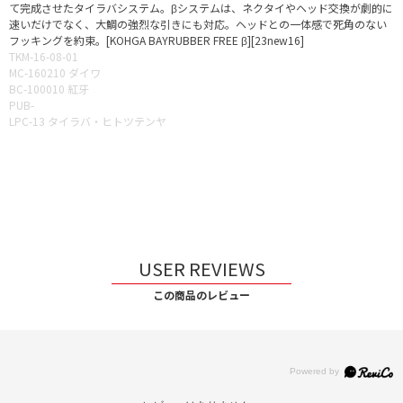
て完成させたタイラバシステム。βシステムは、ネクタイやヘッド交換が劇的に
速いだけでなく、大鯛の強烈な引きにも対応。ヘッドとの一体感で死角のない
フッキングを約束。[KOHGA BAYRUBBER FREE β][23new16]
TKM-16-08-01
MC-160210 ダイワ
BC-100010 紅牙
PUB-
LPC-13 タイラバ・ヒトツテンヤ
USER REVIEWS
この商品のレビュー