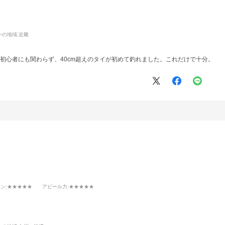
いの地域:
近畿
。初心者にも関わらず、40cm超えのタイが初めて釣れました。これだけで十分。
イン
:★★★★★
アピール力
:★★★★★