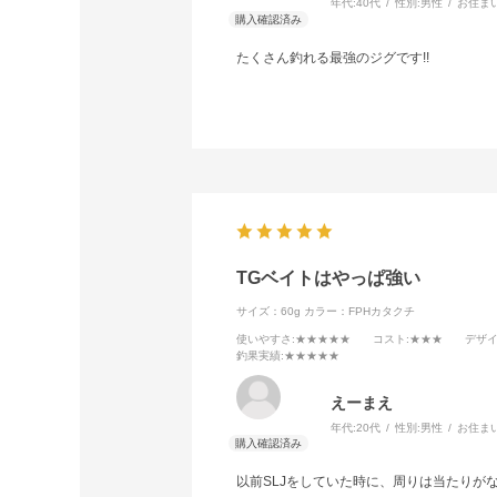
年代:
40代
性別:
男性
お住ま
たくさん釣れる最強のジグです!!
TGベイトはやっぱ強い
サイズ：60g
カラー：FPHカタクチ
使いやすさ
:★★★★★
コスト
:★★★
デザ
釣果実績
:★★★★★
えーまえ
年代:
20代
性別:
男性
お住ま
以前SLJをしていた時に、周りは当たりが