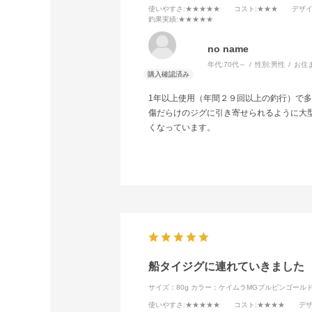
使いやすさ
:★★★★★
コスト
:★★★
デザ
釣果実績
:★★★★★
no name
年代:
70代～
性別:
男性
お住
1年以上使用（年間２９回以上の釣行）で
傷だらけのジグに引き寄せられるように大
くなっています。
船タイジグに連れていきました
サイズ：80g
カラー：ケイムラMGブルピンゴール
使いやすさ
:★★★★★
コスト
:★★★★
デ