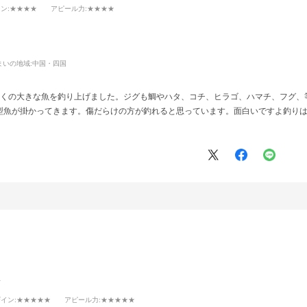
イン
:★★★★
アピール力
:★★★★
まいの地域:
中国・四国
多くの大きな魚を釣り上げました。ジグも鯛やハタ、コチ、ヒラゴ、ハマチ、フグ、
型魚が掛かってきます。傷だらけの方が釣れると思っています。面白いですよ釣り
ド
ザイン
:★★★★★
アピール力
:★★★★★