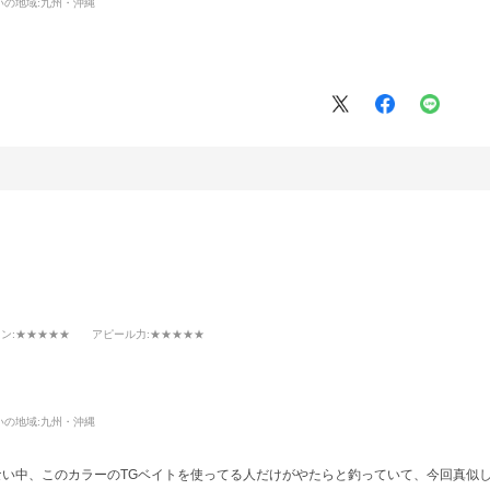
いの地域:
九州・沖縄
イン
:★★★★★
アピール力
:★★★★★
いの地域:
九州・沖縄
ない中、このカラーのTGベイトを使ってる人だけがやたらと釣っていて、今回真似