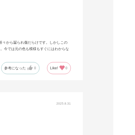
等々から齧られ傷だらけです。しかしこの
は。今では元の色も模様もすぐにはわからな
参考になった
0
Like!
0
2025.8.31