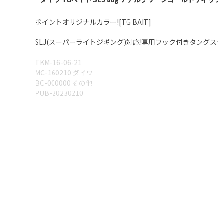
ポイントオリジナルカラー![TG BAIT]
SLJ(スーパーライトジギング)対応!専用フック付きタング
TKM-16-06-21
MC-160210 ダイワ
BC-000000 その他
PUB-20230210