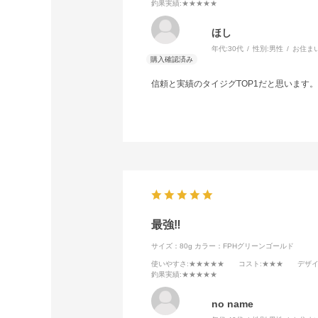
釣果実績
:★★★★★
ほし
年代:
30代
性別:
男性
お住ま
信頼と実績のタイジグTOP1だと思います
最強‼
サイズ：80g
カラー：FPHグリーンゴールド
使いやすさ
:★★★★★
コスト
:★★★
デザ
釣果実績
:★★★★★
no name