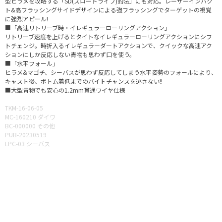
型ヒラメを攻略する「SD(スロードライブ)釣法」にも対応。レーザーインパク
ト&高フラッシングサイドデザインによる強フラッシングでターゲットの視覚
に強烈アピール!
■「高速リトリーブ時・イレギュラーローリングアクション」
リトリーブ速度を上げるとタイトなイレギュラーローリングアクションにシフ
トチェンジ。時折入るイレギュラーダートアクションで、クイックな高速アク
ションにしか反応しない青物も思わず口を使う。
■「水平フォール」
ヒラメ&マゴチ、シーバスが思わず反応してしまう水平姿勢のフォールにより、
キャスト後、ボトム着低までのバイトチャンスを逃さない!!
■大型青物でも安心の1.2mm貫通ワイヤ仕様
TKM-16-06-05
MC-160210 ダイワ
BC-000000 その他
PUB-20230519
LPC-03 シーバス