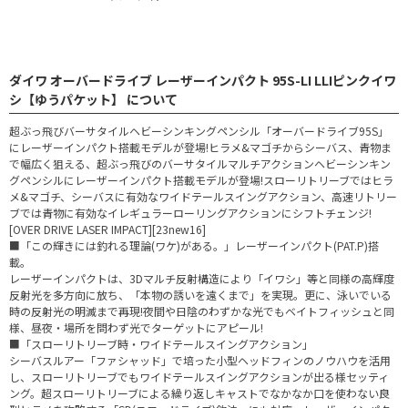
ダイワ オーバードライブ レーザーインパクト 95S-LI LLIピンクイワ
シ【ゆうパケット】 について
超ぶっ飛びバーサタイルヘビーシンキングペンシル「オーバードライブ95S」
にレーザーインパクト搭載モデルが登場!ヒラメ&マゴチからシーバス、青物ま
で幅広く狙える、超ぶっ飛びのバーサタイルマルチアクションヘビーシンキン
グペンシルにレーザーインパクト搭載モデルが登場!スローリトリーブではヒラ
メ&マゴチ、シーバスに有効なワイドテールスイングアクション、高速リトリー
ブでは青物に有効なイレギュラーローリングアクションにシフトチェンジ!
[OVER DRIVE LASER IMPACT][23new16]
■「この輝きには釣れる理論(ワケ)がある。」レーザーインパクト(PAT.P)搭
載。
レーザーインパクトは、3Dマルチ反射構造により「イワシ」等と同様の高輝度
反射光を多方向に放ち、「本物の誘いを遠くまで」を実現。更に、泳いでいる
時の反射光の明滅まで再現!夜間や日陰のわずかな光でもベイトフィッシュと同
様、昼夜・場所を問わず光でターゲットにアピール!
■「スローリトリーブ時・ワイドテールスイングアクション」
シーバスルアー「ファシャッド」で培った小型ヘッドフィンのノウハウを活用
し、スローリトリーブでもワイドテールスイングアクションが出る様セッティ
ング。超スローリトリーブによる繰り返しキャストでなかなか口を使わない良