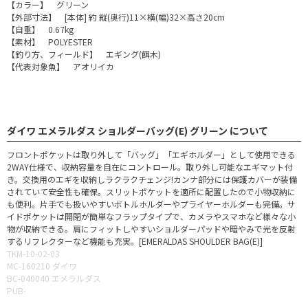
【カラー】 グリーン
【外部寸法】 [本体] 約 縦(奥行)11×横(幅)32×高さ20cm
【自重】 0.67kg
【素材】 POLYESTER
【釣り方、フィールド】 エギング(餌木)
【代表対象魚】 アオリイカ
ダイワ エメラルダス ショルダーバッグ(E) グリーン について
フロントポケットは取り外して「バッグ」「エギホルダー」として使用できる
2WAY仕様で、収納容量を自在にコントロール。取り外し可能なエギマット付
き。交換用のエギを収納しラクラクチェンジ!カンナ部分には保護カバーが装備
されていて安全性も確保。スリットポケットを適所に配置したので小物収納に
も便利。片手でも扱いやすいボトルホルダーやプライヤーホルダーも完備。サ
イドポケットは開閉が簡単なフラップタイプで、カメラやスマホなど様々な小
物が収納できる。肩にフィットしやすいショルダーパッドや暗やみで光を反射
するリフレクターなど機能も充実。[EMERALDAS SHOULDER BAG(E)]
TKM-10-02-03
MC-160210 ダイワ
BC-040040 エメラルダス
PUB-