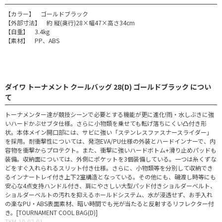
【カラー】 ゴールドブラック
【外部寸法】 約 縦(奥行)28×幅47×高さ34cm
【自重】 3.4kg
【素材】 PP、ABS
ダイワ トーナメント クールバッグ 28(D) ゴールドブラック につい
て
トーナメンター達が競技シーンで必要とする機能が更に進化!雨・水しぶきに強
いハードかぶせブタ仕様。さらに小物類を乗せても転げ落ちにくい凸付き形
状。本体メイン開口部には、サビに強い「ステンレスファスナースライダー」
を採用。耐衝撃性については、発泡EVA/PU仕様の外装とハードインナーで、内
容物を衝撃からプロテクト。また、衝撃に強いハードボトム+滑り止めパッドも
装備。収納面については、外側にポケットを3個装備している。一つは糸くずな
どをすぐ入れられるスリット付き仕様。さらに、小物類等を分別して収納でき
るインナートレイ付き上下2室構造となっている。その他にも、磯渡し時等にも
安心な4点支持ハンドル付き、肩にやさしい大型パッド付きショルダーベルト、
ショルダーベルトの汚れを抑えるホールドシステム、水が浸透せず、お手入れ
の楽なPU・ABS表面素材、暗い時間でも光が当たると反射するリフレクター付
き。[TOURNAMENT COOL BAG(D)]
TKM-10-02-01