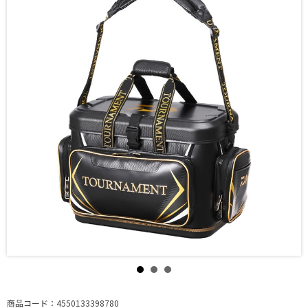
商品コード：4550133398780