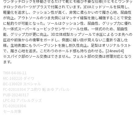
ワンタッチロックを移動させるだけで靴ヒモ結び不要な仕様(※ヒモとワンタッ
チロックのパーツがプラスで付属されています。)EVAミッドソールを採用し、
軽量化を追求し、クッション性が高く、非常に柔らかいので履き心地、屈曲性
が向上。アウトソールのつま先側にはマッケイ縫製を施し補強することで安全
に鮎釣りが可能となった。ソールはクッション性、屈曲性、グリップ力に優れ
た一体式スーパーキュービックセンサーソール仕様。一体式のため、屈曲性
能、グリップ力が更に向上。3D立体成型カップソールで水圧によるつま先への
圧迫や前後からの衝撃をガードし、側面に縫い目が見えない二重折り返し仕
様。生地表面にもラバープリントを施し耐久性向上。足型はオリジナルラスト
で、履き心地を追求。こだわりのホールド感も持ち合わせる。[24new04]
※スパイク部のソール交換はできません。フェルト部の交換は修理対応となり
ます。
TKM-04-06-11
MC-160210 ダイワ
BC-130020 スペシャル
FC-02010304 アユ釣り 鮎 あゆ アパレル
PUB-20240317
LPC-02 アパレルグッズ
FC-02010304
セール対象