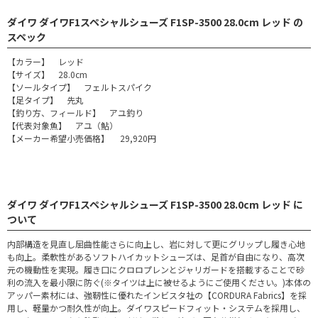
ダイワ ダイワF1スペシャルシューズ F1SP-3500 28.0cm レッド の
スペック
【カラー】 レッド
【サイズ】 28.0cm
【ソールタイプ】 フェルトスパイク
【足タイプ】 先丸
【釣り方、フィールド】 アユ釣り
【代表対象魚】 アユ（鮎）
【メーカー希望小売価格】 29,920円
ダイワ ダイワF1スペシャルシューズ F1SP-3500 28.0cm レッド に
ついて
内部構造を見直し屈曲性能さらに向上し、岩に対して更にグリップし履き心地
も向上。柔軟性があるソフトハイカットシューズは、足首が自由になり、高次
元の機動性を実現。履き口にクロロプレンとジャリガードを搭載することで砂
利の流入を最小限に防ぐ(※タイツは上に被せるようにご使用ください。)本体の
アッパー素材には、強靭性に優れたインビスタ社の【CORDURA Fabrics】を採
用し、軽量かつ耐久性が向上。ダイワスピードフィット・システムを採用し、