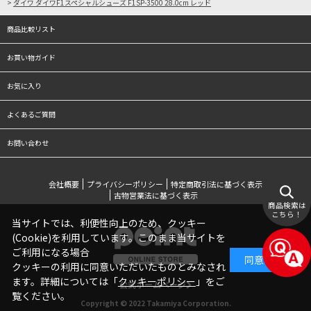
>
ダイワ ダイワF1スペシャルシューズ F1SP-3500 28.0cm レッド
商品比較リスト
お買い物ガイド
お気に入り
よくあるご質問
お問い合わせ
会社概要
プライバシーポリシー
特定商取引法に基づく表示
古物営業法に基づく表示
商品検索は
こちら！
当サイトでは、利便性向上のため、クッキー
(Cookie)を利用しています。このまま当サイトを
ご利用になる場合
同意する
クッキーの利用に同意いただいたものとみなされ
ます。詳細については「
クッキーポリシー
」をご
公式ホームページ
覧ください。
Copyright © 2022 Takamiya Corporation.