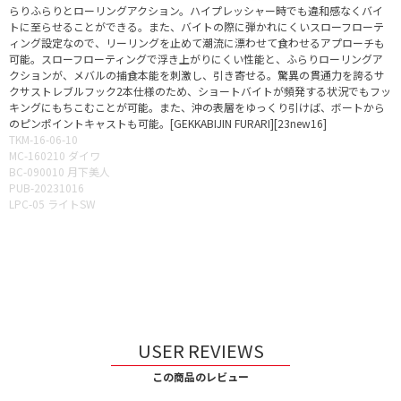
らりふらりとローリングアクション。ハイプレッシャー時でも違和感なくバイ
トに至らせることができる。また、バイトの際に弾かれにくいスローフローテ
ィング設定なので、リーリングを止めて潮流に漂わせて食わせるアプローチも
可能。スローフローティングで浮き上がりにくい性能と、ふらりローリングア
クションが、メバルの捕食本能を刺激し、引き寄せる。驚異の貫通力を誇るサ
クサストレブルフック2本仕様のため、ショートバイトが頻発する状況でもフッ
キングにもちこむことが可能。また、沖の表層をゆっくり引けば、ボートから
のピンポイントキャストも可能。[GEKKABIJIN FURARI][23new16]
TKM-16-06-10
MC-160210 ダイワ
BC-090010 月下美人
PUB-20231016
LPC-05 ライトSW
USER REVIEWS
この商品のレビュー