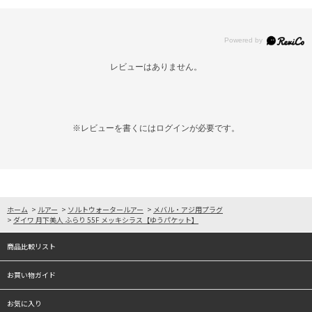
レビューはありません。
※レビューを書くには
ログイン
が必要です。
ホーム
>
ルアー
>
ソルトウォータールアー
>
メバル・アジ用プラグ
>
ダイワ 月下美人 ふらり 55F メッキシラス【ゆうパケット】
商品比較リスト
お買い物ガイド
お気に入り