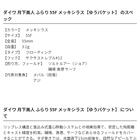
ダイワ 月下美人 ふらり 55F メッキシラス【ゆうパケット】 のスペ
ック
【カラー】 メッキシラス
【サイズ】 55F
【全長】 55mm
【自重】 3.1g
【タイプ】 フローティング
【フック】 サクサストレブル#12
【釣り方、フィールド】 ソルトルアー（ショア）
磯場 漁港 サーフ
【代表対象魚】 メバル（目張）
アジ
ダイワ 月下美人 ふらり 55F メッキシラス【ゆうパケット】 につい
て
リップレス構造と落込み式重心移動システムとの相乗効果で、安定した飛距離
とキャスト精度を約束。磯場、漁港、サーフなどあらゆるフィールドをカバー
することができる。タダ巻きでは、水面直下15cm前後を、自然なアピールでふ