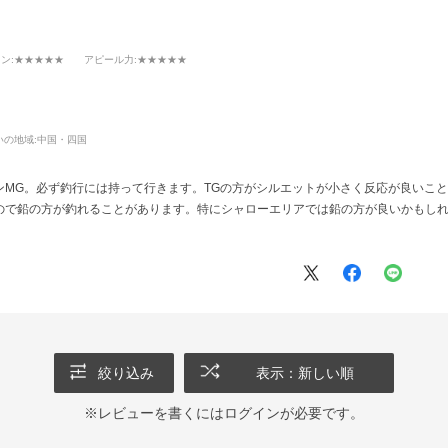
イン
:★★★★★
アピール力
:★★★★★
いの地域:
中国・四国
MG。必ず釣行には持って行きます。TGの方がシルエットが小さく反応が良いこと
ので鉛の方が釣れることがあります。特にシャローエリアでは鉛の方が良いかもし
絞り込み
表示：新しい順
※レビューを書くには
ログイン
が必要です。