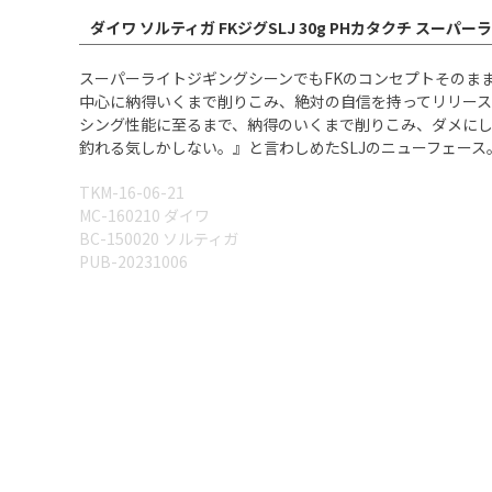
ダイワ ソルティガ FKジグSLJ 30g PHカタクチ スー
スーパーライトジギングシーンでもFKのコンセプトそのま
中心に納得いくまで削りこみ、絶対の自信を持ってリリー
シング性能に至るまで、納得のいくまで削りこみ、ダメに
釣れる気しかしない。』と言わしめたSLJのニューフェース。[SALTIG
TKM-16-06-21
MC-160210 ダイワ
BC-150020 ソルティガ
PUB-20231006