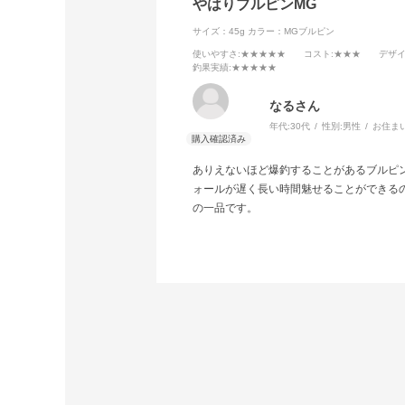
やはりブルピンMG
サイズ：45g
カラー：MGブルピン
使いやすさ
:★★★★★
コスト
:★★★
デザ
釣果実績
:★★★★★
なるさん
年代:
30代
性別:
男性
お住ま
ありえないほど爆釣することがあるブルピン
ォールが遅く長い時間魅せることができる
の一品です。