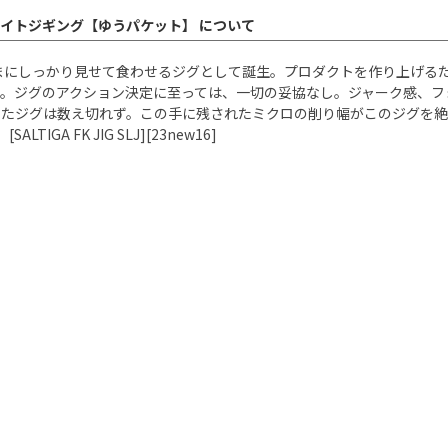
パーライトジギング【ゆうパケット】 について
まにしっかり見せて食わせるジグとして誕生。プロダクトを作り上げる
ス。ジグのアクション決定に至っては、一切の妥協なし。ジャーク感、フ
したジグは数え切れず。この手に残されたミクロの削り幅がこのジグを絶
A FK JIG SLJ][23new16]