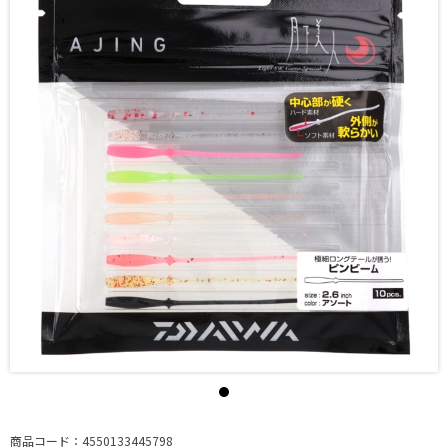
商品コード：4550133445798