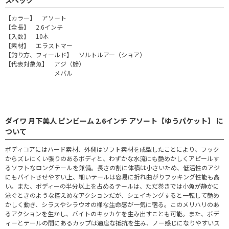
【カラー】 アソート
【全長】 2.6インチ
【入数】 10本
【素材】 エラストマー
【釣り方、フィールド】 ソルトルアー（ショア）
【代表対象魚】 アジ（鰺）
メバル
ダイワ 月下美人 ピンビーム 2.6インチ アソート【ゆうパケット】 に
ついて
ボディコアにはハード素材、外側はソフト素材を成型したことにより、フック
からズレにくい張りのあるボディと、わずかな水流にも艶めかしくアピールす
るソフトなロングテールを兼備。長さの割に体積は小さいため、低活性のアジ
にもバイトさせやすい上、細いテールは容易に折れ曲がりフッキング性能も高
い。また、ボディーの半分以上を占めるテールは、ただ巻きでは小魚が静かに
泳ぐときのような控えめなアクションだが、シェイキングすると一転して艶め
かしく動き、シラスやシラウオの様な生命感が一気に宿る。このメリハリのあ
るアクションを生かし、バイトのキッカケを生み出すことも可能。また、ボデ
ィーとテールの間にあるカップは適度な抵抗を生み、ノー感じになりやすいス