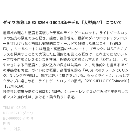
ダイワ 極鋭 LG EX 82MH-160 24年モデル【大型商品】 について
極限域の軽さと感度を実現した至高のライトゲームロッド。ライトゲームロッ
ドの魅力の原点である軽さ、感度、操作性を、最新のダイワロッドテクノロジ
ーを惜しげもなく搭載し徹底的にフィールドで研鑽した逸品こそ「極鋭LG
EX」。リールシートには軽量・高感度のゼロシート、ブランクにはSVFナノプ
ラスを採用することで実現した圧倒的とも言える軽さは、これまでにないシャ
ープな操作感とレスポンスを獲得。極鋭の代名詞とも言える『SMT』は、しな
やかさによる目感度と、食い込みの良さは勿論のこと、刺激的とも言えるほど
の手感度も両立。ガイドには軽量、高剛性を誇る『AGS』のRフレームにCリン
グ、Nリングを搭載し、感度と軽さに磨きをかける。もっとライトに、もっとア
クティブに楽しめる、ライトゲームロッドの頂点。[KYOKUEI LG EX][24new01]
【82MH-160】
操作性と感度が際立つ鋭敏8：2調子。ショートレングスが生み出す圧倒的レス
ポンスと操作性は、掛ける・誘う釣りに最適。
TKM-01-03-05
MC-160210 ダイワ
BC-000000 その他
PUB-
セール対象