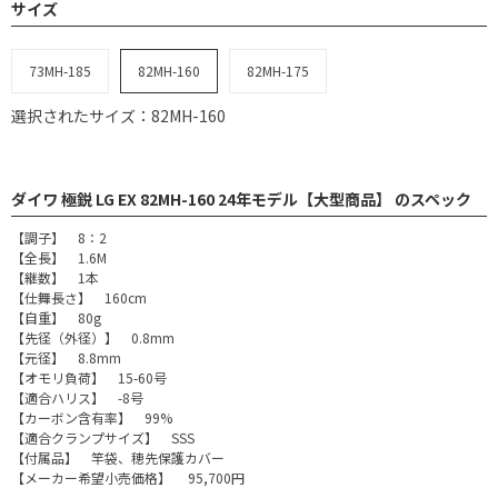
サイズ
73MH-185
82MH-160
82MH-175
選択されたサイズ：82MH-160
ダイワ 極鋭 LG EX 82MH-160 24年モデル【大型商品】 のスペック
【調子】 8：2
【全長】 1.6M
【継数】 1本
【仕舞長さ】 160cm
【自重】 80g
【先径（外径）】 0.8mm
【元径】 8.8mm
【オモリ負荷】 15-60号
【適合ハリス】 -8号
【カーボン含有率】 99%
【適合クランプサイズ】 SSS
【付属品】 竿袋、穂先保護カバー
【メーカー希望小売価格】 95,700円