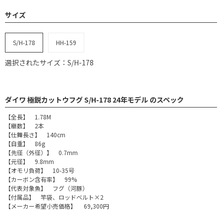
サイズ
S/H-178
HH-159
選択されたサイズ：S/H-178
ダイワ 極鋭カットウフグ S/H-178 24年モデル のスペック
【全長】 1.78M
【継数】 2本
【仕舞長さ】 140cm
【自重】 86g
【先径（外径）】 0.7mm
【元径】 9.8mm
【オモリ負荷】 10-35号
【カーボン含有率】 99%
【代表対象魚】 フグ（河豚）
【付属品】 竿袋、ロッドベルト×2
【メーカー希望小売価格】 69,300円