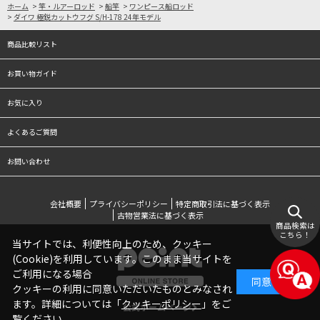
ホーム
>
竿・ルアーロッド
>
船竿
>
ワンピース船ロッド
>
ダイワ 極鋭カットウフグ S/H-178 24年モデル
商品比較リスト
お買い物ガイド
お気に入り
よくあるご質問
お問い合わせ
会社概要
プライバシーポリシー
特定商取引法に基づく表示
古物営業法に基づく表示
商品検索は
こちら！
当サイトでは、利便性向上のため、クッキー
(Cookie)を利用しています。このまま当サイトを
ご利用になる場合
同意する
クッキーの利用に同意いただいたものとみなされ
ます。詳細については「
クッキーポリシー
」をご
公式ホームページ
覧ください。