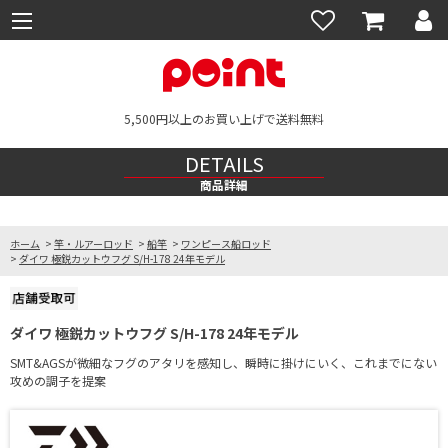
5,500円以上のお買い上げで送料無料
DETAILS
商品詳細
ホーム
>
竿・ルアーロッド
>
船竿
>
ワンピース船ロッド
>
ダイワ 極鋭カットウフグ S/H-178 24年モデル
ダイワ 極鋭カットウフグ S/H-178 24年モデル
SMT&AGSが微細なフグのアタリを感知し、瞬時に掛けにいく、これまでにない
攻めの調子を提案