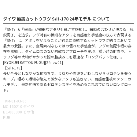
ダイワ 極鋭カットウフグ S/H-178 24年モデル について
『SMT』&『AGS』が微細なアタリも逃さず感知し、瞬時の合わせが決まる「極
鋭調子」を追求。フグ特有の繊細なアタリを目感度と手感度の双方で表現する
『SMT』は、アタリを捉えることが釣果に直結するカットウフグ釣りにおいて
最大の武器。また、金属素材ならではの優れた手感度が、フグの気配や根の存
在を感知し、タイムロスのない的確なアプローチを実現。誘い時の肘当や、ト
ラフグ等の大物がかかった際の脇挟みにも最適な「ロングバット仕様」。
[KYOKUEI KATTOU FUGU][24new01]
【S/H-178】
長い全長としなやかな穂持ちで、うねりや高波をかわしながらゼロテンを楽々
キープ。極めて繊細な穂先で微かなアタリも逃さない、目感度重視のテクニカ
ルモデル。最新釣法であるゼロテンステイを極めるこれまでにないロングロッ
ド。
TKM-01-03-06
MC-160210 ダイワ
BC-000000 その他
PUB-