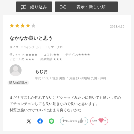
絞り込み
表示：新しい順
2023.4.15
なかなか良いと思う
サイズ：3.1インチ
カラー：サマークロー
使いやすさ
:★★★★
コスト
:★★
デザイン
:★★★★
アピール力
:★★★
釣果実績
:★★★
もじお
年代:
40代
性別:
男性
お住まいの地域:
九州・沖縄
まだナマズしか釣れてないけどシャッドみたいに巻いても良いし沈め
てチョンチョンしても良い動きなので良いと思います。
材質は脆いのでコスパはあまり良くないかな
参考になった
0
Like!
0