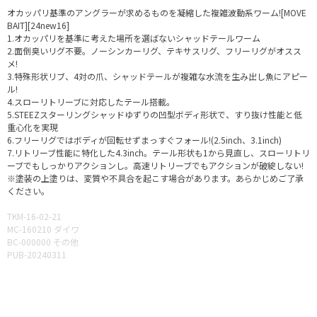
オカッパリ基準のアングラーが求めるものを凝縮した複雑波動系ワーム![MOVE
BAIT][24new16]
1.オカッパリを基準に考えた場所を選ばないシャッドテールワーム
2.面倒臭いリグ不要。ノーシンカーリグ、テキサスリグ、フリーリグがオスス
メ!
3.特殊形状リブ、4対の爪、シャッドテールが複雑な水流を生み出し魚にアピー
ル!
4.スローリトリーブに対応したテール搭載。
5.STEEZスターリングシャッドゆずりの凹型ボディ形状で、すり抜け性能と低
重心化を実現
6.フリーリグではボディが回転せずまっすぐフォール!(2.5inch、3.1inch)
7.リトリーブ性能に特化した4.3inch。テール形状も1から見直し、スローリトリ
ーブでもしっかりアクションし。高速リトリーブでもアクションが破綻しない!
※塗装の上塗りは、変質や不具合を起こす場合があります。あらかじめご了承
ください。
TKM-16-02-21
MC-160210 ダイワ
BC-000000 その他
PUB-20240311