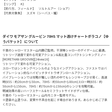
【リング】 #2
【釣り方、フィールド】 ソルトルアー（ショア）
【代表対象魚】 スズキ（シーバス・鱸）
ダイワ モアザン グルービン 70HS マット透けチャートボラコノ【ゆ
うパケット】 について
千葉のシャローマスター山内勝己監修。干潟等シャローのデイゲームに最適。
リトリーブ速度で変わる可変アクション&高比重コンパクトシンキングミノー
[MORETHAN GROOVIN][24new16]
リトリーブで変わる可変アクション。
スローではシンキングペンシルのようなスイングアクション、ファストではバ
イブレーション的なハイピッチタイトウオブンロールアクション。
バイブレーションでは攻略が難しい流れの中でもレンジキープさせ易く、高速
時(65S：約20cmから50cm、70HS：約50cmから80cm)スロー時(65S：約
50cmから150cm、70HS：約70cmから150cm)のレンジを攻略可能。
明滅効果の高いハーフスケール&セミフラットサイドボディ仕様。
千葉の「シャローマスター」山内モニター監修モデル。
※塗装の上塗りは、変質や不具合を起こす場合があります。あらかじめご了承
ください。