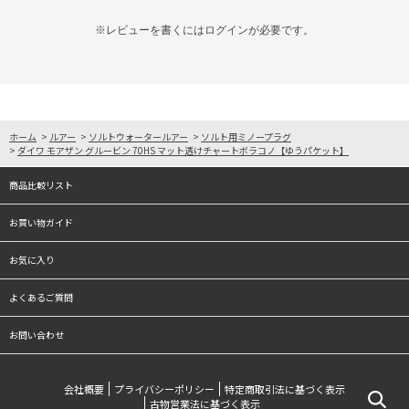
※レビューを書くには
ログイン
が必要です。
ホーム
>
ルアー
>
ソルトウォータールアー
>
ソルト用ミノープラグ
>
ダイワ モアザン グルービン 70HS マット透けチャートボラコノ【ゆうパケット】
商品比較リスト
お買い物ガイド
お気に入り
よくあるご質問
お問い合わせ
会社概要
プライバシーポリシー
特定商取引法に基づく表示
古物営業法に基づく表示