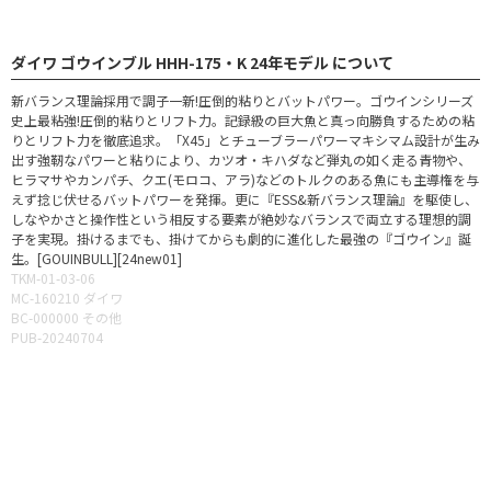
ダイワ ゴウインブル HHH-175・K 24年モデル について
新バランス理論採用で調子一新!圧倒的粘りとバットパワー。ゴウインシリーズ
史上最粘強!圧倒的粘りとリフト力。記録級の巨大魚と真っ向勝負するための粘
りとリフト力を徹底追求。「X45」とチューブラーパワーマキシマム設計が生み
出す強靭なパワーと粘りにより、カツオ・キハダなど弾丸の如く走る青物や、
ヒラマサやカンパチ、クエ(モロコ、アラ)などのトルクのある魚にも主導権を与
えず捻じ伏せるバットパワーを発揮。更に『ESS&新バランス理論』を駆使し、
しなやかさと操作性という相反する要素が絶妙なバランスで両立する理想的調
子を実現。掛けるまでも、掛けてからも劇的に進化した最強の『ゴウイン』誕
生。[GOUINBULL][24new01]
TKM-01-03-06
MC-160210 ダイワ
BC-000000 その他
PUB-20240704