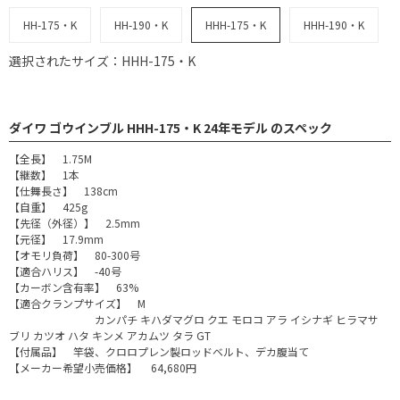
HH-175・K
HH-190・K
HHH-175・K
HHH-190・K
選択されたサイズ：HHH-175・K
ダイワ ゴウインブル HHH-175・K 24年モデル のスペック
【全長】 1.75M
【継数】 1本
【仕舞長さ】 138cm
【自重】 425g
【先径（外径）】 2.5mm
【元径】 17.9mm
【オモリ負荷】 80-300号
【適合ハリス】 -40号
【カーボン含有率】 63%
【適合クランプサイズ】 M
カンパチ キハダマグロ クエ モロコ アラ イシナギ ヒラマサ
ブリ カツオ ハタ キンメ アカムツ タラ GT
【付属品】 竿袋、クロロプレン製ロッドベルト、デカ腹当て
【メーカー希望小売価格】 64,680円