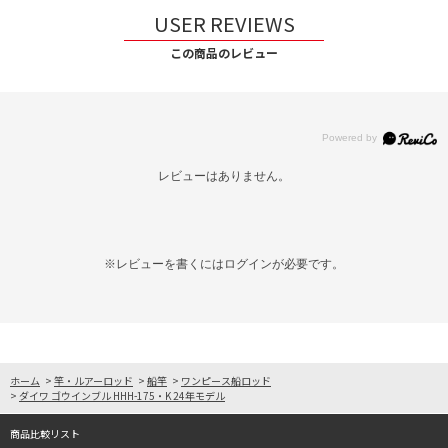
USER REVIEWS
この商品のレビュー
レビューはありません。
※レビューを書くには
ログイン
が必要です。
ホーム
>
竿・ルアーロッド
>
船竿
>
ワンピース船ロッド
>
ダイワ ゴウインブル HHH-175・K 24年モデル
商品比較リスト