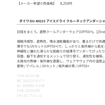
【メーカー希望小売価格】 8,250円
ダイワ DU-6021S アイスドライ クルーネックアンダーシ
日陰をまとう。遮熱クールアンダーウェア(UPF50+)。[25ne
接触冷感性、遮熱性、吸水速乾機能があり、着るだけで快
薄手でもUVカット(UPF50+)で、しっかりと紫外線から肌
伸縮性に優れた滑らかな肌触りの極薄手アンダーでぴった
背面、脇下を通気するメッシュで切り替え、通気性を確保
太陽光の熱線・紫外線を遮蔽し、ウェアやウェア内の温度
夏物 / アパレル / UVカット / 紫外線対策 / UPF50+
TKM-04-03-06
MC-160210 ダイワ
BC-000000 その他
PUB-20250305
LPC-01 アパレル