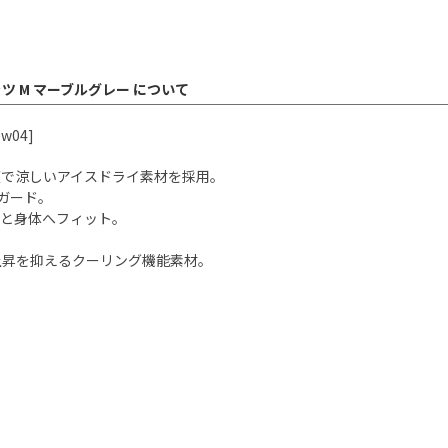
ャツ M マーブルグレー について
w04]
適で涼しいアイスドライ素材を採用。
をガード。
りと身体へフィット。
。
上昇を抑えるクーリング機能素材。