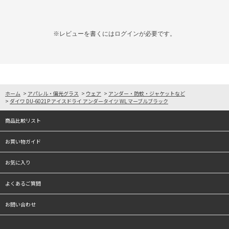
※レビューを書くには
ログイン
が必要です。
ホーム
>
アパレル・偏光グラス
>
ウェア
>
アンダー・防蚊・ジャケットなど
>
ダイワ DU-6021P アイスドライ アンダータイツ WL マーブルブラック
商品比較リスト
お買い物ガイド
お気に入り
よくあるご質問
お問い合わせ