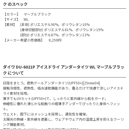
ク のスペック
【カラー】 マーブルブラック
【サイズ】 WL
【素材】 (本体) ポリエステル90%、ポリウレタン10%
(身頃切替部分) ポリエステル81%、ポリウレタン19%
(部分) ポリエステル87%、ポリウレタン13%
【メーカー希望小売価格】 8,250円
ダイワ DU-6021P アイスドライ アンダータイツ WL マーブルブラッ
ク について
日陰をまとう。遮熱クールアンダータイツ(UPF50+)[25new04]
接触冷感性、遮熱性、吸水速乾機能があり、着るだけで快適で涼しいアイスド
ライ素材を採用。
薄手でもUVカット(UPF50+)で、しっかりと紫外線から肌をガード。
伸縮性に優れた滑らかな肌触りの極薄手アンダーでぴったりと身体へフィッ
ト。
ウェスト、股下にはメッシュを採用し、通気性を確保。
太陽光の熱線・紫外線を遮蔽し、ウェアやウェア内の温度上昇を抑えるクーリ
ング機能素材。