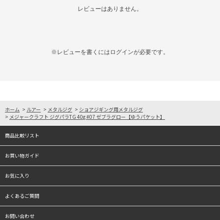
レビューはありません。
※レビューを書くには
ログイン
が必要です。
ホーム
>
ルアー
>
メタルジグ
>
ショアジギング用メタルジグ
>
メジャークラフト ジグパラTG 40g #07 ゼブラグロー【ゆうパケット】
商品比較リスト
お買い物ガイド
お気に入り
よくあるご質問
お問い合わせ