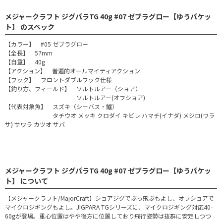
メジャークラフト ジグパラTG 40g #07 ゼブラグロー【ゆうパケッ
ト】 のスペック
【カラー】 #05 ゼブラグロー
【全長】 57mm
【自重】 40g
【アクション】 普遍的オールマイティアクション
【フック】 フロントダブルフック仕様
【釣り方、フィールド】 ソルトルアー（ショア）
ソルトルアー(オフショア)
【代表対象魚】 スズキ（シーバス・鱸）
タチウオ メッキ クロダイ キビレ ハマチ(イナダ) メジロ(ワラ
サ) サワラ カツオ サバ
メジャークラフト ジグパラTG 40g #07 ゼブラグロー【ゆうパケッ
ト】 について
【メジャークラフト/MajorCraft】ショアジグでぶっ飛ぶもよし、オフショアで
マイクロジギングもよし。JIGPARA TGシリーズに、マイクロジギング対応40-
60gが登場。重心位置はやや後方に位置しており飛行姿勢は抜群に安定しつつ