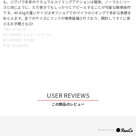
も、ジグパラ本来のナチュラルスイミングアクションは確保。ノーマルシリー
ズと同じように、ただ巻きでもしっかりとアピールすることが可能な簡単操作
です。40-60gの重いサイズはオフショアでのマイクロジギングで多彩な魚種を
ねらえます。全てのサイズにフックが標準装備されており、開封してすぐに使
えるお手軽さも◎!
TKM-16-06-20
MC-340030 メジャークラフト
BC-000000 その他
PUB-20180309
USER REVIEWS
この商品のレビュー