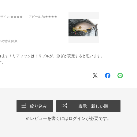
デザイン
:★★★★
アピール力
:★★★★
いの地域:
関東
れます！リアフックはトリプルが、泳ぎが安定すると思います。
す。
絞り込み
表示：新しい順
※レビューを書くには
ログイン
が必要です。