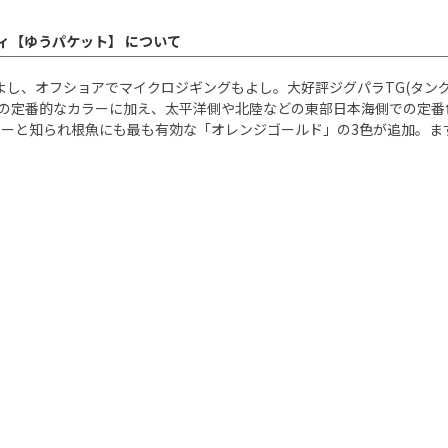
ンディ【ゆうパケット】 について
飛ぶもよし、オフショアでマイクロジギングもよし。大好評ジグパラTG(タン
来の定番的なカラーに加え、太平洋側や北陸などの東部日本海側での定
ーと知られ根魚にも最も有効な「オレンジゴールド」の3色が追加。ま