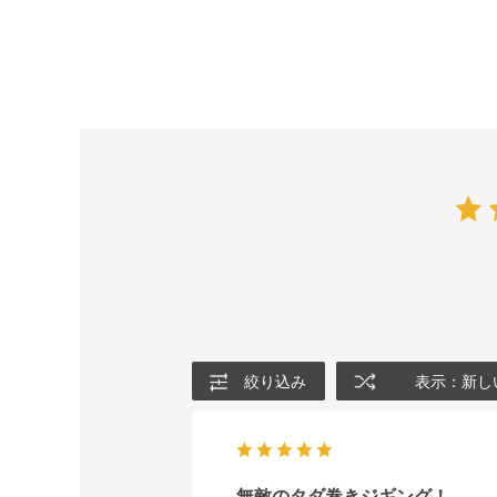
絞り込み
表示：新し
無敵のタダ巻きジギング！