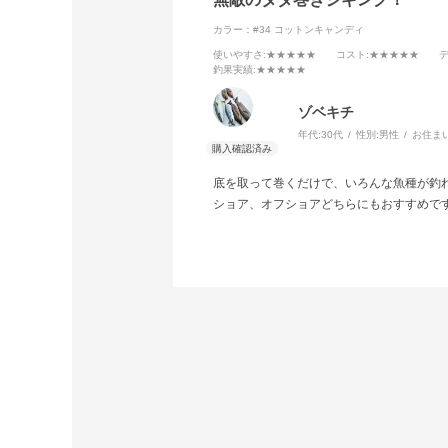
カラー：#34 コットンキャンディ
使いやすさ
:★★★★★
コスト
:★★★★★
釣果実績
:★★★★★
ゾベキチ
年代:
30代
性別:
男性
お住ま
底を取って巻くだけで、いろんな魚種が釣
ショア、オフショアどちらにもおすすめで