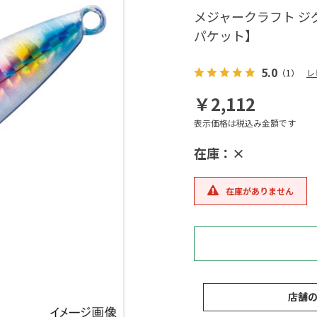
メジャークラフト ジグパ
パケット】
5.0
（1）
レ
￥2,112
表示価格は税込み金額です
在庫：×
在庫がありません
店舗